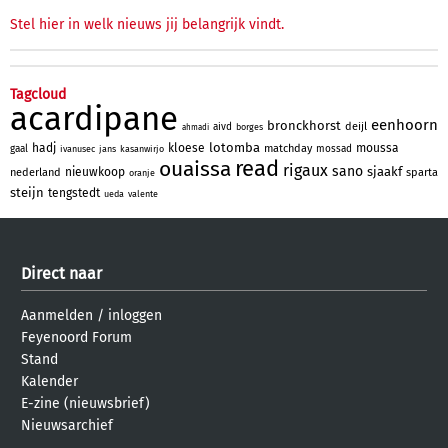
Stel hier in welk nieuws jij belangrijk vindt.
Tagcloud
acardipane
eenhoorn
bronckhorst
deijl
aivd
borges
ahmadi
lotomba
hadj
kloese
moussa
matchday
gaal
mossad
ivanusec
jans
kasanwirjo
read
ouaissa
rigaux
sano
sjaakf
nieuwkoop
nederland
sparta
oranje
steijn
tengstedt
ueda
valente
Direct naar
Aanmelden
/
inloggen
Feyenoord Forum
Stand
Kalender
E-zine (nieuwsbrief)
Nieuwsarchief