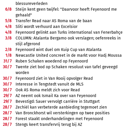
blessureverleden
6/
8
Steijn kent geen twijfel: "Daarvoor heeft Feyenoord me
gehaald"
5/
8
Transfer Read naar AS Roma van de baan
4/
8
Sliti wordt verhuurd aan Excelsior
4/
8
Feyenoord gelinkt aan Turks international van Fenerbahçe
3/
8
COLUMN: Atalanta Bergamo ook verslagen; oefenreeks in
stijl afgerond
2/
8
Feyenoord wint duel om Kuip Cup van Atalanta
1/
8
Newcastle United concreet in de markt voor Hadj Moussa
31/
7
Ruben Schaken woedend op Feyenoord
30/
7
Twente ziet bod op Schaken resoluut van tafel geveegd
worden
30/
7
Feyenoord ziet in Van Rooij opvolger Read
30/
7
Interesse in Tengstedt vanuit de MLS
30/
7
Ook AS Roma meldt zich voor Read
29/
7
AZ neemt ook Ismail Ka over van Feyenoord
29/
7
Bevestigd: Sauer vervolgt carrière in Stuttgart
28/
7
Zechiël kan verbeterde aanbieding tegemoet zien
28/
7
Van Bronckhorst wil versterkingen op twee posities
28/
7
Forest staakt onderhandelingen met Feyenoord
28/
7
Stengs keert transfervrij terug bij AZ