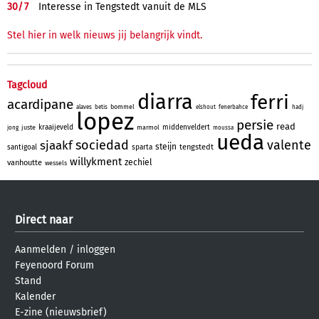
30/
7
Interesse in Tengstedt vanuit de MLS
Stel hier in welk nieuws jij belangrijk vindt.
Tagcloud
diarra
ferri
acardipane
bommel
alaves
betis
elshout
fenerbahce
hadj
lopez
persie
read
kraaijeveld
middenveldert
juste
marmol
jong
moussa
ueda
sociedad
valente
sjaakf
steijn
tengstedt
santigoal
sparta
willykment
zechiel
vanhoutte
wessels
Direct naar
Aanmelden
/
inloggen
Feyenoord Forum
Stand
Kalender
E-zine (nieuwsbrief)