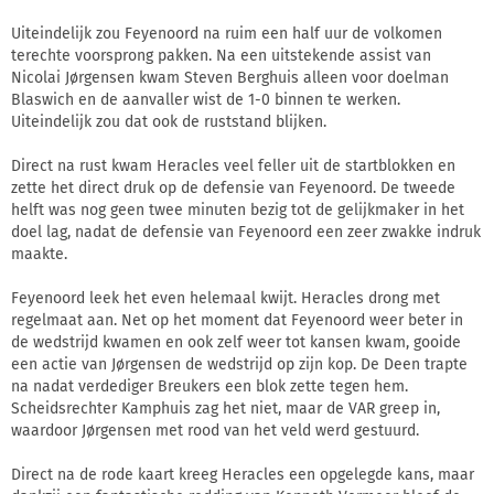
Uiteindelijk zou Feyenoord na ruim een half uur de volkomen
terechte voorsprong pakken. Na een uitstekende assist van
Nicolai Jørgensen kwam Steven Berghuis alleen voor doelman
Blaswich en de aanvaller wist de 1-0 binnen te werken.
Uiteindelijk zou dat ook de ruststand blijken.
Direct na rust kwam Heracles veel feller uit de startblokken en
zette het direct druk op de defensie van Feyenoord. De tweede
helft was nog geen twee minuten bezig tot de gelijkmaker in het
doel lag, nadat de defensie van Feyenoord een zeer zwakke indruk
maakte.
Feyenoord leek het even helemaal kwijt. Heracles drong met
regelmaat aan. Net op het moment dat Feyenoord weer beter in
de wedstrijd kwamen en ook zelf weer tot kansen kwam, gooide
een actie van Jørgensen de wedstrijd op zijn kop. De Deen trapte
na nadat verdediger Breukers een blok zette tegen hem.
Scheidsrechter Kamphuis zag het niet, maar de VAR greep in,
waardoor Jørgensen met rood van het veld werd gestuurd.
Direct na de rode kaart kreeg Heracles een opgelegde kans, maar