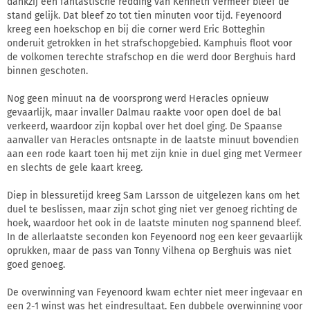
dankzij een fantastische redding van Kenneth Vermeer bleef de
stand gelijk. Dat bleef zo tot tien minuten voor tijd. Feyenoord
kreeg een hoekschop en bij die corner werd Eric Botteghin
onderuit getrokken in het strafschopgebied. Kamphuis floot voor
de volkomen terechte strafschop en die werd door Berghuis hard
binnen geschoten.
Nog geen minuut na de voorsprong werd Heracles opnieuw
gevaarlijk, maar invaller Dalmau raakte voor open doel de bal
verkeerd, waardoor zijn kopbal over het doel ging. De Spaanse
aanvaller van Heracles ontsnapte in de laatste minuut bovendien
aan een rode kaart toen hij met zijn knie in duel ging met Vermeer
en slechts de gele kaart kreeg.
Diep in blessuretijd kreeg Sam Larsson de uitgelezen kans om het
duel te beslissen, maar zijn schot ging niet ver genoeg richting de
hoek, waardoor het ook in de laatste minuten nog spannend bleef.
In de allerlaatste seconden kon Feyenoord nog een keer gevaarlijk
oprukken, maar de pass van Tonny Vilhena op Berghuis was niet
goed genoeg.
De overwinning van Feyenoord kwam echter niet meer ingevaar en
een 2-1 winst was het eindresultaat. Een dubbele overwinning voor