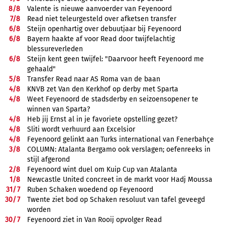
8/
8
Valente is nieuwe aanvoerder van Feyenoord
7/
8
Read niet teleurgesteld over afketsen transfer
6/
8
Steijn openhartig over debuutjaar bij Feyenoord
6/
8
Bayern haakte af voor Read door twijfelachtig
blessureverleden
6/
8
Steijn kent geen twijfel: "Daarvoor heeft Feyenoord me
gehaald"
5/
8
Transfer Read naar AS Roma van de baan
4/
8
KNVB zet Van den Kerkhof op derby met Sparta
4/
8
Weet Feyenoord de stadsderby en seizoensopener te
winnen van Sparta?
4/
8
Heb jij Ernst al in je favoriete opstelling gezet?
4/
8
Sliti wordt verhuurd aan Excelsior
4/
8
Feyenoord gelinkt aan Turks international van Fenerbahçe
3/
8
COLUMN: Atalanta Bergamo ook verslagen; oefenreeks in
stijl afgerond
2/
8
Feyenoord wint duel om Kuip Cup van Atalanta
1/
8
Newcastle United concreet in de markt voor Hadj Moussa
31/
7
Ruben Schaken woedend op Feyenoord
30/
7
Twente ziet bod op Schaken resoluut van tafel geveegd
worden
30/
7
Feyenoord ziet in Van Rooij opvolger Read