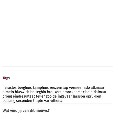
Tags
heracles
berghuis
kamphuis
reuzenstap
vermeer
ado
alkmaar
almelo
blaswich
botteghin
breukers
bronckhorst
clasie
dalmau
drong
eindresultaat
feller
gooide
ingevaar
larsson
oprukken
passing
seconden
trapte
var
vilhena
Wat vind jij van dit nieuws?