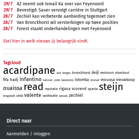
29/
7
AZ neemt ook Ismail Ka over van Feyenoord
29/
7
Bevestigd: Sauer vervolgt carrière in Stuttgart
28/
7
Zechiël kan verbeterde aanbieding tegemoet zien
28/
7
Van Bronckhorst wil versterkingen op twee posities
28/
7
Forest staakt onderhandelingen met Feyenoord
Stel hier in welk nieuws jij belangrijk vindt.
Tagcloud
acardipane
deijl
bronckhorst
eenhoorn
elsenhout
borges
aivd
infantino
hadj
moussa
fifa
lotomba
nieuwkoop
juste
ivanusec
kasanwirjo
mossad
read
steijn
ouaissa
rigaux
scorend
sparta
reputatie
valente
zechiel
vanhoutte
ueda
tengstedt
wessels
Direct naar
Aanmelden
/
inloggen