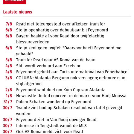
Laatste nieuws
7/
8
Read niet teleurgesteld over afketsen transfer
6/
8
Steijn openhartig over debuutjaar bij Feyenoord
6/
8
Bayern haakte af voor Read door twijfelachtig
blessureverleden
6/
8
Steijn kent geen twijfel: "Daarvoor heeft Feyenoord me
gehaald"
5/
8
Transfer Read naar AS Roma van de baan
4/
8
Sliti wordt verhuurd aan Excelsior
4/
8
Feyenoord gelinkt aan Turks international van Fenerbahçe
3/
8
COLUMN: Atalanta Bergamo ook verslagen; oefenreeks in
stijl afgerond
2/
8
Feyenoord wint duel om Kuip Cup van Atalanta
1/
8
Newcastle United concreet in de markt voor Hadj Moussa
31/
7
Ruben Schaken woedend op Feyenoord
30/
7
Twente ziet bod op Schaken resoluut van tafel geveegd
worden
30/
7
Feyenoord ziet in Van Rooij opvolger Read
30/
7
Interesse in Tengstedt vanuit de MLS
30/
7
Ook AS Roma meldt zich voor Read