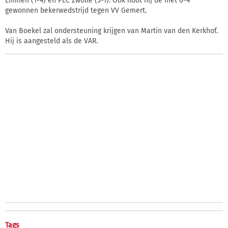
Emmen (1-4) en PEC Zwolle (3-1). Ook floot hij de met 0-4
gewonnen bekerwedstrijd tegen VV Gemert.
Van Boekel zal ondersteuning krijgen van Martin van den Kerkhof.
Hij is aangesteld als de VAR.
Tags