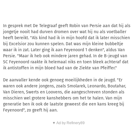
In gesprek met De Telegraaf geeft Robin van Persie aan dat hij als
jongetje nooit had durven dromen over wat hij nu als voetballer
heeft bereikt. "Als kind had ik in mijn hoofd dat ik later misschien
bij Excelsior zou kunnen spelen. Dat was mijn kleine bubbeltje
waar ik in zat. Later ging ik aan Feyenoord 1 denken", aldus Van
Persie. "Maar ik heb ook mindere jaren gehad. In de B-jeugd van
SC Feyenoord raakte ik helemaal niks en toen bleek achteraf dat
ik antistoffen in mijn bloed had van de Ziekte van Pfeiffer."
De aanvaller kende ook genoeg moeilijkheden in de jeugd. "Er
waren ook andere jongens, zoals Smolarek, Leonardo, Boutahar,
Van Dieren, Swerts en Loovens, die aangeschreven stonden als
misschien wel grotere kanshebbers om het te halen. Van mijn
generatie ben ik ook de laatste geweest die een kans kreeg bij
Feyenoord", zo geeft hij aan.
▼ Ad by Refinery89