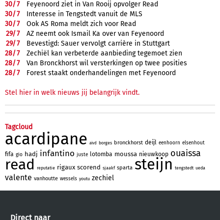
30/
7
Feyenoord ziet in Van Rooij opvolger Read
30/
7
Interesse in Tengstedt vanuit de MLS
30/
7
Ook AS Roma meldt zich voor Read
29/
7
AZ neemt ook Ismail Ka over van Feyenoord
29/
7
Bevestigd: Sauer vervolgt carrière in Stuttgart
28/
7
Zechiël kan verbeterde aanbieding tegemoet zien
28/
7
Van Bronckhorst wil versterkingen op twee posities
28/
7
Forest staakt onderhandelingen met Feyenoord
Stel hier in welk nieuws jij belangrijk vindt.
Tagcloud
acardipane
deijl
bronckhorst
eenhoorn
elsenhout
borges
aivd
ouaissa
infantino
hadj
moussa
fifa
lotomba
nieuwkoop
gio
juste
steijn
read
rigaux
scorend
sparta
reputatie
sjaakf
tengstedt
ueda
valente
zechiel
vanhoutte
wessels
youtu
Direct naar