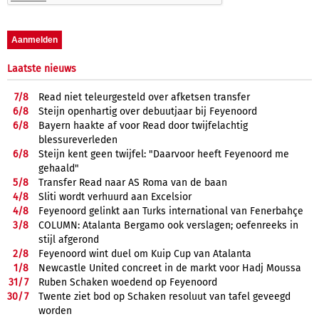
Laatste nieuws
7/
8
Read niet teleurgesteld over afketsen transfer
6/
8
Steijn openhartig over debuutjaar bij Feyenoord
6/
8
Bayern haakte af voor Read door twijfelachtig
blessureverleden
6/
8
Steijn kent geen twijfel: "Daarvoor heeft Feyenoord me
gehaald"
5/
8
Transfer Read naar AS Roma van de baan
4/
8
Sliti wordt verhuurd aan Excelsior
4/
8
Feyenoord gelinkt aan Turks international van Fenerbahçe
3/
8
COLUMN: Atalanta Bergamo ook verslagen; oefenreeks in
stijl afgerond
2/
8
Feyenoord wint duel om Kuip Cup van Atalanta
1/
8
Newcastle United concreet in de markt voor Hadj Moussa
31/
7
Ruben Schaken woedend op Feyenoord
30/
7
Twente ziet bod op Schaken resoluut van tafel geveegd
worden