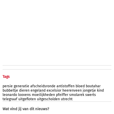
Tags
persie
generatie
afscheidsronde
antistoffen
bloed
boutahar
bubbeltje
dieren
engeland
excelsior
heerenveen
jongetje
kind
leonardo
loovens
moeilijkheden
pfeiffer
smolarek
swerts
telegraaf
uitgefloten
uitgescholden
utrecht
Wat vind jij van dit nieuws?