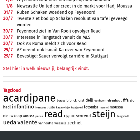
1/
8
Newcastle United concreet in de markt voor Hadj Moussa
31/
7
Ruben Schaken woedend op Feyenoord
30/
7
Twente ziet bod op Schaken resoluut van tafel geveegd
worden
30/
7
Feyenoord ziet in Van Rooij opvolger Read
30/
7
Interesse in Tengstedt vanuit de MLS
30/
7
Ook AS Roma meldt zich voor Read
29/
7
AZ neemt ook Ismail Ka over van Feyenoord
29/
7
Bevestigd: Sauer vervolgt carrière in Stuttgart
Stel hier in welk nieuws jij belangrijk vindt.
Tagcloud
acardipane
deijl
fifa
bronckhorst
elsenhout
gio
borges
eenhoorn
infantino
hadj
lotomba
moussa
juste
ivanusec
kasanwirjo
kraaijeveld
marmol
steijn
read
scorend
nieuwkoop
rigaux
ouaissa
persie
tengstedt
ueda
valente
zechiel
wessels
vanhoutte