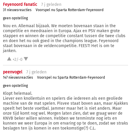
Feyenoord Fanatic
7 j
geleden
31 nieuwsreacties
Voorspel nu Sparta Rotterdam-Feyenoord
geen opstelling
Nou en. Allemaal bijzaak. We moeten bovenaan staan in the
competitie en meedraaien in Europa. Ajax en PSV maken grote
stappen en winnen de competitie constant tussen die twee clubs
en doen het nu ook goed in the champions league. Feyenoord
staat bovenaan in de veldencompetitie. FEEST! Het is om te
janken.
+2/-0
peenvogel
7 j
geleden
147 nieuwsreacties
Voorspel nu Sparta Rotterdam-Feyenoord
geen opstelling
Klopt helemaal.
Liever een knollentuin en spelers die iedereen als een geoliede
machine van de mat spelen. Pisvee staat boven aan, maar Ajakkes
speelt het beste voetbal. Jammer maar het is niet anders. Maar
onze tijd komt nog wel. Morgen laten zien, dat we graag weer de
KNVB beker willen winnen. Hebben we tenminste nog iets en
kunnen we weer Europa in om ervaring op te doen, zodat we straks
beslagen ten ijs komen in een toekomstige(?) C.L.