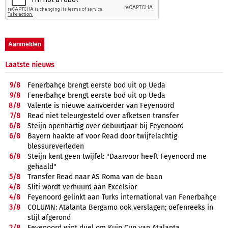
Laatste nieuws
9/
8
Fenerbahçe brengt eerste bod uit op Ueda
9/
8
Fenerbahçe brengt eerste bod uit op Ueda
8/
8
Valente is nieuwe aanvoerder van Feyenoord
7/
8
Read niet teleurgesteld over afketsen transfer
6/
8
Steijn openhartig over debuutjaar bij Feyenoord
6/
8
Bayern haakte af voor Read door twijfelachtig
blessureverleden
6/
8
Steijn kent geen twijfel: "Daarvoor heeft Feyenoord me
gehaald"
5/
8
Transfer Read naar AS Roma van de baan
4/
8
Sliti wordt verhuurd aan Excelsior
4/
8
Feyenoord gelinkt aan Turks international van Fenerbahçe
3/
8
COLUMN: Atalanta Bergamo ook verslagen; oefenreeks in
stijl afgerond
2/
8
Feyenoord wint duel om Kuip Cup van Atalanta