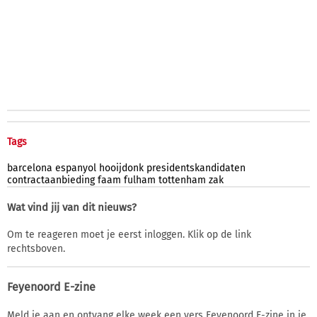
Tags
barcelona
espanyol
hooijdonk
presidentskandidaten
contractaanbieding
faam
fulham
tottenham
zak
Wat vind jij van dit nieuws?
Om te reageren moet je eerst inloggen. Klik op de link
rechtsboven.
Feyenoord E-zine
Meld je aan en ontvang elke week een vers Feyenoord E-zine in je