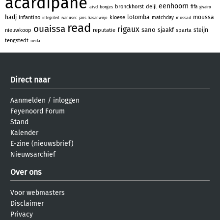
acardipane
eenhoorn
bronckhorst
deijl
fifa
aivd
borges
givairo
hadj
lotomba
moussa
infantino
kloese
matchday
mossad
integriteit
ivanusec
jans
kasanwirjo
read
ouaissa
rigaux
sano
sjaakf
steijn
nieuwkoop
reputatie
sparta
tengstedt
ueda
Direct naar
Aanmelden
/
inloggen
Feyenoord Forum
Stand
Kalender
E-zine (nieuwsbrief)
Nieuwsarchief
Over ons
Voor webmasters
Disclaimer
Privacy