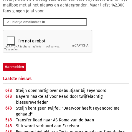
mailbox met al het nieuws en achtergronden. Maar liefst 142.300
fans gingen je al voor.
Laatste nieuws
6/
8
Steijn openhartig over debuutjaar bij Feyenoord
6/
8
Bayern haakte af voor Read door twijfelachtig
blessureverleden
6/
8
Steijn kent geen twijfel: "Daarvoor heeft Feyenoord me
gehaald"
5/
8
Transfer Read naar AS Roma van de baan
4/
8
Sliti wordt verhuurd aan Excelsior
4/
8
Feyenoord gelinkt aan Turks international van Fenerbahçe