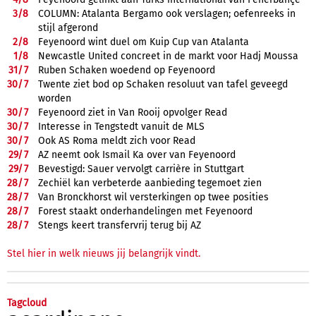
3/
8
COLUMN: Atalanta Bergamo ook verslagen; oefenreeks in
stijl afgerond
2/
8
Feyenoord wint duel om Kuip Cup van Atalanta
1/
8
Newcastle United concreet in de markt voor Hadj Moussa
31/
7
Ruben Schaken woedend op Feyenoord
30/
7
Twente ziet bod op Schaken resoluut van tafel geveegd
worden
30/
7
Feyenoord ziet in Van Rooij opvolger Read
30/
7
Interesse in Tengstedt vanuit de MLS
30/
7
Ook AS Roma meldt zich voor Read
29/
7
AZ neemt ook Ismail Ka over van Feyenoord
29/
7
Bevestigd: Sauer vervolgt carrière in Stuttgart
28/
7
Zechiël kan verbeterde aanbieding tegemoet zien
28/
7
Van Bronckhorst wil versterkingen op twee posities
28/
7
Forest staakt onderhandelingen met Feyenoord
28/
7
Stengs keert transfervrij terug bij AZ
Stel hier in welk nieuws jij belangrijk vindt.
Tagcloud