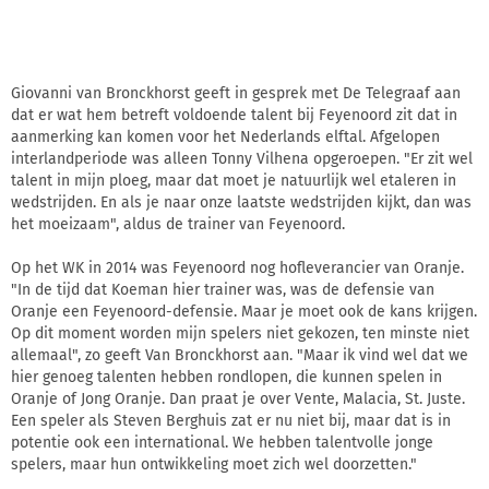
Giovanni van Bronckhorst geeft in gesprek met De Telegraaf aan
dat er wat hem betreft voldoende talent bij Feyenoord zit dat in
aanmerking kan komen voor het Nederlands elftal. Afgelopen
interlandperiode was alleen Tonny Vilhena opgeroepen. "Er zit wel
talent in mijn ploeg, maar dat moet je natuurlijk wel etaleren in
wedstrijden. En als je naar onze laatste wedstrijden kijkt, dan was
het moeizaam", aldus de trainer van Feyenoord.
Op het WK in 2014 was Feyenoord nog hofleverancier van Oranje.
"In de tijd dat Koeman hier trainer was, was de defensie van
Oranje een Feyenoord-defensie. Maar je moet ook de kans krijgen.
Op dit moment worden mijn spelers niet gekozen, ten minste niet
allemaal", zo geeft Van Bronckhorst aan. "Maar ik vind wel dat we
hier genoeg talenten hebben rondlopen, die kunnen spelen in
Oranje of Jong Oranje. Dan praat je over Vente, Malacia, St. Juste.
Een speler als Steven Berghuis zat er nu niet bij, maar dat is in
potentie ook een international. We hebben talentvolle jonge
spelers, maar hun ontwikkeling moet zich wel doorzetten."