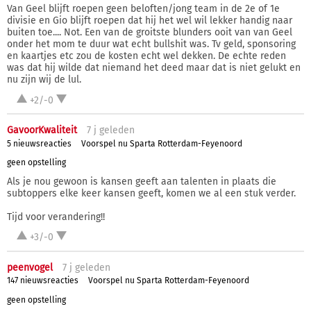
Van Geel blijft roepen geen beloften/jong team in de 2e of 1e
divisie en Gio blijft roepen dat hij het wel wil lekker handig naar
buiten toe.... Not. Een van de groitste blunders ooit van van Geel
onder het mom te duur wat echt bullshit was. Tv geld, sponsoring
en kaartjes etc zou de kosten echt wel dekken. De echte reden
was dat hij wilde dat niemand het deed maar dat is niet gelukt en
nu zijn wij de lul.
+2/-0
GavoorKwaliteit
7 j
geleden
5 nieuwsreacties
Voorspel nu Sparta Rotterdam-Feyenoord
geen opstelling
Als je nou gewoon is kansen geeft aan talenten in plaats die
subtoppers elke keer kansen geeft, komen we al een stuk verder.
Tijd voor verandering!!
+3/-0
peenvogel
7 j
geleden
147 nieuwsreacties
Voorspel nu Sparta Rotterdam-Feyenoord
geen opstelling