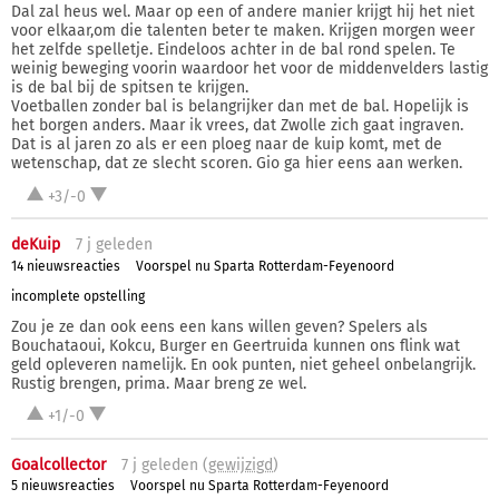
Dal zal heus wel. Maar op een of andere manier krijgt hij het niet
voor elkaar,om die talenten beter te maken. Krijgen morgen weer
het zelfde spelletje. Eindeloos achter in de bal rond spelen. Te
weinig beweging voorin waardoor het voor de middenvelders lastig
is de bal bij de spitsen te krijgen.
Voetballen zonder bal is belangrijker dan met de bal. Hopelijk is
het borgen anders. Maar ik vrees, dat Zwolle zich gaat ingraven.
Dat is al jaren zo als er een ploeg naar de kuip komt, met de
wetenschap, dat ze slecht scoren. Gio ga hier eens aan werken.
+3/-0
deKuip
7 j
geleden
14 nieuwsreacties
Voorspel nu Sparta Rotterdam-Feyenoord
incomplete opstelling
Zou je ze dan ook eens een kans willen geven? Spelers als
Bouchataoui, Kokcu, Burger en Geertruida kunnen ons flink wat
geld opleveren namelijk. En ook punten, niet geheel onbelangrijk.
Rustig brengen, prima. Maar breng ze wel.
+1/-0
Goalcollector
7 j
geleden (
gewijzigd
)
5 nieuwsreacties
Voorspel nu Sparta Rotterdam-Feyenoord