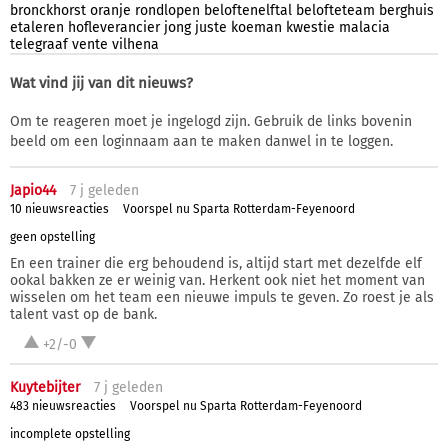
bronckhorst
oranje
rondlopen
beloftenelftal
belofteteam
berghuis
etaleren
hofleverancier
jong
juste
koeman
kwestie
malacia
telegraaf
vente
vilhena
Wat vind jij van dit nieuws?
Om te reageren moet je ingelogd zijn. Gebruik de links bovenin
beeld om een loginnaam aan te maken danwel in te loggen.
Japio44
7 j
geleden
10 nieuwsreacties
Voorspel nu Sparta Rotterdam-Feyenoord
geen opstelling
En een trainer die erg behoudend is, altijd start met dezelfde elf
ookal bakken ze er weinig van. Herkent ook niet het moment van
wisselen om het team een nieuwe impuls te geven. Zo roest je als
talent vast op de bank.
+2/-0
Kuytebijter
7 j
geleden
483 nieuwsreacties
Voorspel nu Sparta Rotterdam-Feyenoord
incomplete opstelling