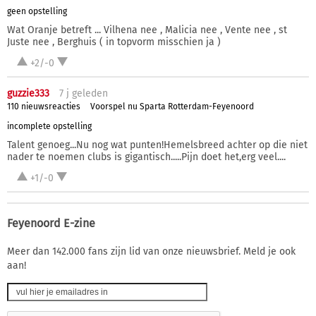
geen opstelling
Wat Oranje betreft ... Vilhena nee , Malicia nee , Vente nee , st
Juste nee , Berghuis ( in topvorm misschien ja )
+2/-0
guzzie333
7 j
geleden
110 nieuwsreacties
Voorspel nu Sparta Rotterdam-Feyenoord
incomplete opstelling
Talent genoeg...Nu nog wat punten!Hemelsbreed achter op die niet
nader te noemen clubs is gigantisch.....Pijn doet het,erg veel....
+1/-0
Feyenoord E-zine
Meer dan 142.000 fans zijn lid van onze nieuwsbrief. Meld je ook
aan!