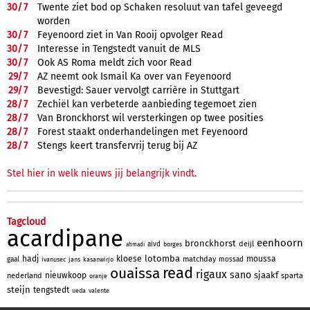
30/
7
Twente ziet bod op Schaken resoluut van tafel geveegd
worden
30/
7
Feyenoord ziet in Van Rooij opvolger Read
30/
7
Interesse in Tengstedt vanuit de MLS
30/
7
Ook AS Roma meldt zich voor Read
29/
7
AZ neemt ook Ismail Ka over van Feyenoord
29/
7
Bevestigd: Sauer vervolgt carrière in Stuttgart
28/
7
Zechiël kan verbeterde aanbieding tegemoet zien
28/
7
Van Bronckhorst wil versterkingen op twee posities
28/
7
Forest staakt onderhandelingen met Feyenoord
28/
7
Stengs keert transfervrij terug bij AZ
Stel hier in welk nieuws jij belangrijk vindt.
Tagcloud
acardipane
eenhoorn
bronckhorst
deijl
aivd
borges
ahmadi
lotomba
hadj
kloese
moussa
matchday
gaal
mossad
ivanusec
jans
kasanwirjo
read
ouaissa
rigaux
sano
sjaakf
nieuwkoop
nederland
sparta
oranje
steijn
tengstedt
ueda
valente