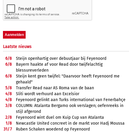
Laatste nieuws
6/
8
Steijn openhartig over debuutjaar bij Feyenoord
6/
8
Bayern haakte af voor Read door twijfelachtig
blessureverleden
6/
8
Steijn kent geen twijfel: "Daarvoor heeft Feyenoord me
gehaald"
5/
8
Transfer Read naar AS Roma van de baan
4/
8
Sliti wordt verhuurd aan Excelsior
4/
8
Feyenoord gelinkt aan Turks international van Fenerbahçe
3/
8
COLUMN: Atalanta Bergamo ook verslagen; oefenreeks in
stijl afgerond
2/
8
Feyenoord wint duel om Kuip Cup van Atalanta
1/
8
Newcastle United concreet in de markt voor Hadj Moussa
31/
7
Ruben Schaken woedend op Feyenoord