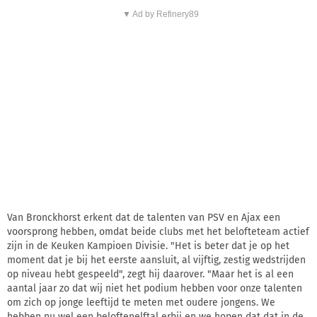
▼ Ad by Refinery89
Van Bronckhorst erkent dat de talenten van PSV en Ajax een
voorsprong hebben, omdat beide clubs met het belofteteam actief
zijn in de Keuken Kampioen Divisie. "Het is beter dat je op het
moment dat je bij het eerste aansluit, al vijftig, zestig wedstrijden
op niveau hebt gespeeld", zegt hij daarover. "Maar het is al een
aantal jaar zo dat wij niet het podium hebben voor onze talenten
om zich op jonge leeftijd te meten met oudere jongens. We
hebben nu wel een beloftenelftal erbij en we hopen dat dat in de