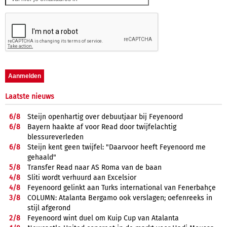
Laatste nieuws
6/
8
Steijn openhartig over debuutjaar bij Feyenoord
6/
8
Bayern haakte af voor Read door twijfelachtig
blessureverleden
6/
8
Steijn kent geen twijfel: "Daarvoor heeft Feyenoord me
gehaald"
5/
8
Transfer Read naar AS Roma van de baan
4/
8
Sliti wordt verhuurd aan Excelsior
4/
8
Feyenoord gelinkt aan Turks international van Fenerbahçe
3/
8
COLUMN: Atalanta Bergamo ook verslagen; oefenreeks in
stijl afgerond
2/
8
Feyenoord wint duel om Kuip Cup van Atalanta