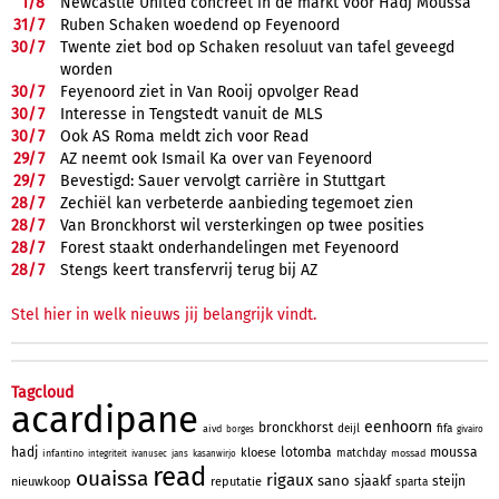
1/
8
Newcastle United concreet in de markt voor Hadj Moussa
31/
7
Ruben Schaken woedend op Feyenoord
30/
7
Twente ziet bod op Schaken resoluut van tafel geveegd
worden
30/
7
Feyenoord ziet in Van Rooij opvolger Read
30/
7
Interesse in Tengstedt vanuit de MLS
30/
7
Ook AS Roma meldt zich voor Read
29/
7
AZ neemt ook Ismail Ka over van Feyenoord
29/
7
Bevestigd: Sauer vervolgt carrière in Stuttgart
28/
7
Zechiël kan verbeterde aanbieding tegemoet zien
28/
7
Van Bronckhorst wil versterkingen op twee posities
28/
7
Forest staakt onderhandelingen met Feyenoord
28/
7
Stengs keert transfervrij terug bij AZ
Stel hier in welk nieuws jij belangrijk vindt.
Tagcloud
acardipane
eenhoorn
bronckhorst
deijl
fifa
aivd
borges
givairo
hadj
lotomba
moussa
kloese
matchday
infantino
mossad
integriteit
ivanusec
jans
kasanwirjo
read
ouaissa
rigaux
sano
sjaakf
steijn
nieuwkoop
reputatie
sparta