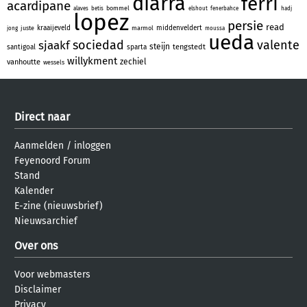
diarra
ferri
acardipane
bommel
alaves
betis
elshout
fenerbahce
hadj
lopez
persie
read
kraaijeveld
middenveldert
juste
marmol
jong
moussa
ueda
sociedad
valente
sjaakf
steijn
tengstedt
santigoal
sparta
willykment
zechiel
vanhoutte
wessels
Direct naar
Aanmelden
/
inloggen
Feyenoord Forum
Stand
Kalender
E-zine (nieuwsbrief)
Nieuwsarchief
Over ons
Voor webmasters
Disclaimer
Privacy