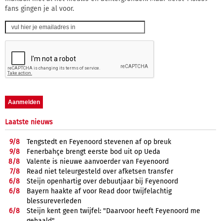
fans gingen je al voor.
Laatste nieuws
9/
8
Tengstedt en Feyenoord stevenen af op breuk
9/
8
Fenerbahçe brengt eerste bod uit op Ueda
8/
8
Valente is nieuwe aanvoerder van Feyenoord
7/
8
Read niet teleurgesteld over afketsen transfer
6/
8
Steijn openhartig over debuutjaar bij Feyenoord
6/
8
Bayern haakte af voor Read door twijfelachtig
blessureverleden
6/
8
Steijn kent geen twijfel: "Daarvoor heeft Feyenoord me
gehaald"