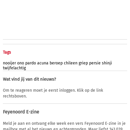
Tags
nooijer
ono
pardo
acuna
beroep
chileen
griep
persie
shinji
twijfelachtig
Wat vind jij van dit nieuws?
Om te reageren moet je eerst inloggen. Klik op de link
rechtsboven.
Feyenoord E-zine
Meld je aan en ontvang elke week een vers Feyenoord E-zine in je
mailbox met al het nieuws en achtergronden. Maar liefst 143.039