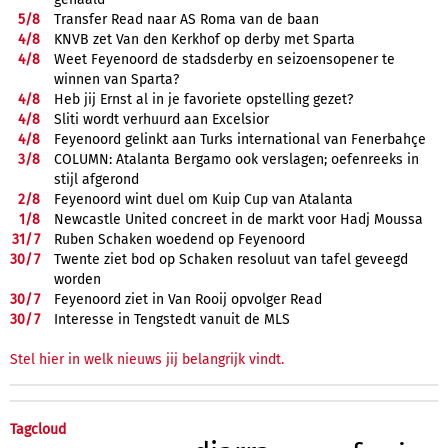
5/
8
Transfer Read naar AS Roma van de baan
4/
8
KNVB zet Van den Kerkhof op derby met Sparta
4/
8
Weet Feyenoord de stadsderby en seizoensopener te
winnen van Sparta?
4/
8
Heb jij Ernst al in je favoriete opstelling gezet?
4/
8
Sliti wordt verhuurd aan Excelsior
4/
8
Feyenoord gelinkt aan Turks international van Fenerbahçe
3/
8
COLUMN: Atalanta Bergamo ook verslagen; oefenreeks in
stijl afgerond
2/
8
Feyenoord wint duel om Kuip Cup van Atalanta
1/
8
Newcastle United concreet in de markt voor Hadj Moussa
31/
7
Ruben Schaken woedend op Feyenoord
30/
7
Twente ziet bod op Schaken resoluut van tafel geveegd
worden
30/
7
Feyenoord ziet in Van Rooij opvolger Read
30/
7
Interesse in Tengstedt vanuit de MLS
Stel hier in welk nieuws jij belangrijk vindt.
Tagcloud