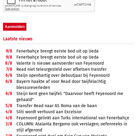
Laatste nieuws
9/
8
Fenerbahçe brengt eerste bod uit op Ueda
9/
8
Fenerbahçe brengt eerste bod uit op Ueda
8/
8
Valente is nieuwe aanvoerder van Feyenoord
7/
8
Read niet teleurgesteld over afketsen transfer
6/
8
Steijn openhartig over debuutjaar bij Feyenoord
6/
8
Bayern haakte af voor Read door twijfelachtig
blessureverleden
6/
8
Steijn kent geen twijfel: "Daarvoor heeft Feyenoord me
gehaald"
5/
8
Transfer Read naar AS Roma van de baan
4/
8
Sliti wordt verhuurd aan Excelsior
4/
8
Feyenoord gelinkt aan Turks international van Fenerbahçe
3/
8
COLUMN: Atalanta Bergamo ook verslagen; oefenreeks in
stijl afgerond