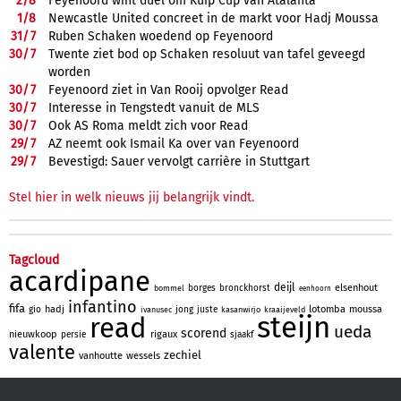
2/
8
Feyenoord wint duel om Kuip Cup van Atalanta
1/
8
Newcastle United concreet in de markt voor Hadj Moussa
31/
7
Ruben Schaken woedend op Feyenoord
30/
7
Twente ziet bod op Schaken resoluut van tafel geveegd
worden
30/
7
Feyenoord ziet in Van Rooij opvolger Read
30/
7
Interesse in Tengstedt vanuit de MLS
30/
7
Ook AS Roma meldt zich voor Read
29/
7
AZ neemt ook Ismail Ka over van Feyenoord
29/
7
Bevestigd: Sauer vervolgt carrière in Stuttgart
Stel hier in welk nieuws jij belangrijk vindt.
Tagcloud
acardipane
deijl
elsenhout
borges
bronckhorst
bommel
eenhoorn
infantino
fifa
hadj
lotomba
moussa
gio
jong
juste
ivanusec
kasanwirjo
kraaijeveld
steijn
read
ueda
scorend
nieuwkoop
rigaux
persie
sjaakf
valente
zechiel
vanhoutte
wessels