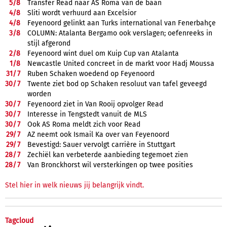
5/
8
Transfer Read naar AS Roma van de baan
4/
8
Sliti wordt verhuurd aan Excelsior
4/
8
Feyenoord gelinkt aan Turks international van Fenerbahçe
3/
8
COLUMN: Atalanta Bergamo ook verslagen; oefenreeks in
stijl afgerond
2/
8
Feyenoord wint duel om Kuip Cup van Atalanta
1/
8
Newcastle United concreet in de markt voor Hadj Moussa
31/
7
Ruben Schaken woedend op Feyenoord
30/
7
Twente ziet bod op Schaken resoluut van tafel geveegd
worden
30/
7
Feyenoord ziet in Van Rooij opvolger Read
30/
7
Interesse in Tengstedt vanuit de MLS
30/
7
Ook AS Roma meldt zich voor Read
29/
7
AZ neemt ook Ismail Ka over van Feyenoord
29/
7
Bevestigd: Sauer vervolgt carrière in Stuttgart
28/
7
Zechiël kan verbeterde aanbieding tegemoet zien
28/
7
Van Bronckhorst wil versterkingen op twee posities
Stel hier in welk nieuws jij belangrijk vindt.
Tagcloud