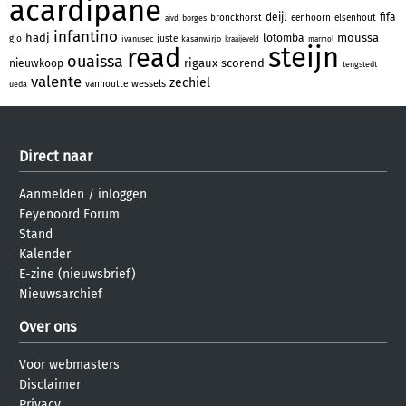
acardipane
deijl
fifa
bronckhorst
eenhoorn
elsenhout
borges
aivd
infantino
hadj
moussa
lotomba
gio
juste
ivanusec
kasanwirjo
kraaijeveld
marmol
steijn
read
ouaissa
rigaux
scorend
nieuwkoop
tengstedt
valente
zechiel
wessels
vanhoutte
ueda
Direct naar
Aanmelden
/
inloggen
Feyenoord Forum
Stand
Kalender
E-zine (nieuwsbrief)
Nieuwsarchief
Over ons
Voor webmasters
Disclaimer
Privacy