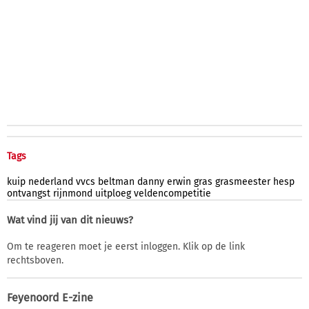
Tags
kuip
nederland
vvcs
beltman
danny
erwin
gras
grasmeester
hesp
ontvangst
rijnmond
uitploeg
veldencompetitie
Wat vind jij van dit nieuws?
Om te reageren moet je eerst inloggen. Klik op de link
rechtsboven.
Feyenoord E-zine