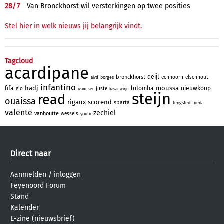
28/
7
Van Bronckhorst wil versterkingen op twee posities
Stel hier in welk nieuws jij belangrijk vindt.
Tagcloud
acardipane
deijl
bronckhorst
eenhoorn
elsenhout
borges
aivd
infantino
hadj
moussa
fifa
lotomba
nieuwkoop
gio
juste
ivanusec
kasanwirjo
steijn
read
ouaissa
rigaux
scorend
sparta
tengstedt
ueda
valente
zechiel
vanhoutte
wessels
youtu
Direct naar
Aanmelden
/
inloggen
Feyenoord Forum
Stand
Kalender
E-zine (nieuwsbrief)