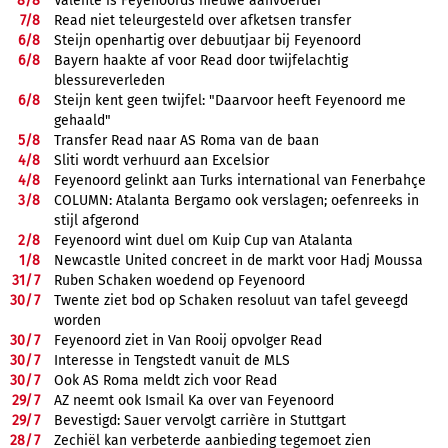
8/
8
Valente is Feyenoords nieuwe aanvoerder
7/
8
Read niet teleurgesteld over afketsen transfer
6/
8
Steijn openhartig over debuutjaar bij Feyenoord
6/
8
Bayern haakte af voor Read door twijfelachtig
blessureverleden
6/
8
Steijn kent geen twijfel: "Daarvoor heeft Feyenoord me
gehaald"
5/
8
Transfer Read naar AS Roma van de baan
4/
8
Sliti wordt verhuurd aan Excelsior
4/
8
Feyenoord gelinkt aan Turks international van Fenerbahçe
3/
8
COLUMN: Atalanta Bergamo ook verslagen; oefenreeks in
stijl afgerond
2/
8
Feyenoord wint duel om Kuip Cup van Atalanta
1/
8
Newcastle United concreet in de markt voor Hadj Moussa
31/
7
Ruben Schaken woedend op Feyenoord
30/
7
Twente ziet bod op Schaken resoluut van tafel geveegd
worden
30/
7
Feyenoord ziet in Van Rooij opvolger Read
30/
7
Interesse in Tengstedt vanuit de MLS
30/
7
Ook AS Roma meldt zich voor Read
29/
7
AZ neemt ook Ismail Ka over van Feyenoord
29/
7
Bevestigd: Sauer vervolgt carrière in Stuttgart
28/
7
Zechiël kan verbeterde aanbieding tegemoet zien