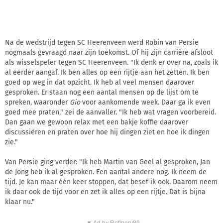
Na de wedstrijd tegen SC Heerenveen werd Robin van Persie
nogmaals gevraagd naar zijn toekomst. Of hij zijn carrière afsloot
als wisselspeler tegen SC Heerenveen. "Ik denk er over na, zoals ik
al eerder aangaf. Ik ben alles op een rijtje aan het zetten. Ik ben
goed op weg in dat opzicht. Ik heb al veel mensen daarover
gesproken. Er staan nog een aantal mensen op de lijst om te
spreken, waaronder
Gio
voor aankomende week. Daar ga ik even
goed mee praten," zei de aanvaller. "Ik heb wat vragen voorbereid.
Dan gaan we gewoon relax met een bakje koffie daarover
discussiëren en praten over hoe hij dingen ziet en hoe ik dingen
zie."
Van Persie ging verder: "Ik heb Martin van Geel al gesproken, Jan
de Jong heb ik al gesproken. Een aantal andere nog. Ik neem de
tijd. Je kan maar één keer stoppen, dat besef ik ook. Daarom neem
ik daar ook de tijd voor en zet ik alles op een rijtje. Dat is bijna
klaar nu."
▼ Ad by Refinery89