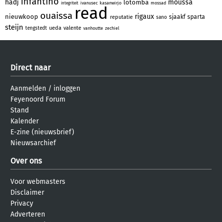
infantino
hadj
moussa
lotomba
ivanusec
kasanwirjo
mossad
integriteit
read
ouaissa
rigaux
nieuwkoop
sjaakf
sparta
reputatie
sano
steijn
ueda
valente
tengstedt
vanhoutte
zechiel
Direct naar
Aanmelden
/
inloggen
Feyenoord Forum
Stand
Kalender
E-zine (nieuwsbrief)
Nieuwsarchief
Over ons
Voor webmasters
Disclaimer
Privacy
Adverteren