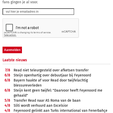
fans gingen je al voor.
Laatste nieuws
7/
8
Read niet teleurgesteld over afketsen transfer
6/
8
Steijn openhartig over debuutjaar bij Feyenoord
6/
8
Bayern haakte af voor Read door twijfelachtig
blessureverleden
6/
8
Steijn kent geen twijfel: "Daarvoor heeft Feyenoord me
gehaald"
5/
8
Transfer Read naar AS Roma van de baan
4/
8
Sliti wordt verhuurd aan Excelsior
4/
8
Feyenoord gelinkt aan Turks international van Fenerbahçe