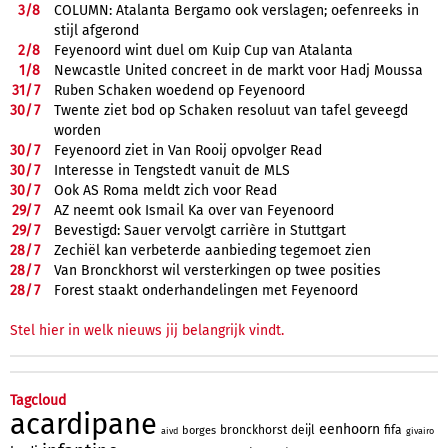
3/
8
COLUMN: Atalanta Bergamo ook verslagen; oefenreeks in
stijl afgerond
2/
8
Feyenoord wint duel om Kuip Cup van Atalanta
1/
8
Newcastle United concreet in de markt voor Hadj Moussa
31/
7
Ruben Schaken woedend op Feyenoord
30/
7
Twente ziet bod op Schaken resoluut van tafel geveegd
worden
30/
7
Feyenoord ziet in Van Rooij opvolger Read
30/
7
Interesse in Tengstedt vanuit de MLS
30/
7
Ook AS Roma meldt zich voor Read
29/
7
AZ neemt ook Ismail Ka over van Feyenoord
29/
7
Bevestigd: Sauer vervolgt carrière in Stuttgart
28/
7
Zechiël kan verbeterde aanbieding tegemoet zien
28/
7
Van Bronckhorst wil versterkingen op twee posities
28/
7
Forest staakt onderhandelingen met Feyenoord
Stel hier in welk nieuws jij belangrijk vindt.
Tagcloud
acardipane
eenhoorn
bronckhorst
deijl
fifa
borges
aivd
givairo