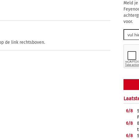
Meld je
Feyenoo
achtergr
voor.
op de link rechtsboven.
Laatst
6/
8
6/
8
6/
8