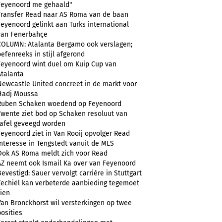
Feyenoord me gehaald"
Transfer Read naar AS Roma van de baan
Feyenoord gelinkt aan Turks international
van Fenerbahçe
COLUMN: Atalanta Bergamo ook verslagen;
oefenreeks in stijl afgerond
Feyenoord wint duel om Kuip Cup van
Atalanta
Newcastle United concreet in de markt voor
Hadj Moussa
Ruben Schaken woedend op Feyenoord
Twente ziet bod op Schaken resoluut van
tafel geveegd worden
Feyenoord ziet in Van Rooij opvolger Read
Interesse in Tengstedt vanuit de MLS
Ook AS Roma meldt zich voor Read
AZ neemt ook Ismail Ka over van Feyenoord
Bevestigd: Sauer vervolgt carrière in Stuttgart
Zechiël kan verbeterde aanbieding tegemoet
zien
Van Bronckhorst wil versterkingen op twee
posities