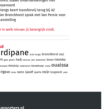
Forest staakt onderhandelingen met
Feyenoord
Stengs keert transfervrij terug bij AZ
Van Bronckhorst sprak met Van Persie voor
aanstelling
r in welk nieuws jij belangrijk vindt.
ud
ardipane
bronckhorst
deijl
aivd
borges
rn
hadj
lotomba
kloese
gaal
givairo
ivanusec
jans
kasanwirjo
ouaissa
moussa
nieuwkoop
mossad
nederland
oranje
rigaux
sano
sjaakf
steijn
tengstedt
sparta
roma
ueda
upporters.nl