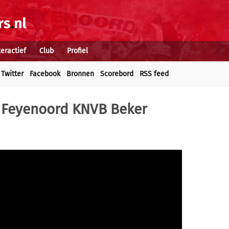
teractief
Club
Profiel
Twitter
Facebook
Bronnen
Scorebord
RSS feed
s. Feyenoord KNVB Beker