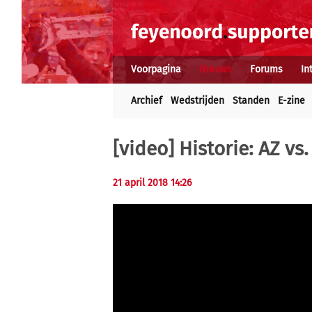
Voorpagina
Nieuws
Forums
In
Archief
Wedstrijden
Standen
E-zine
[video] Historie: AZ v
21 april 2018 14:26