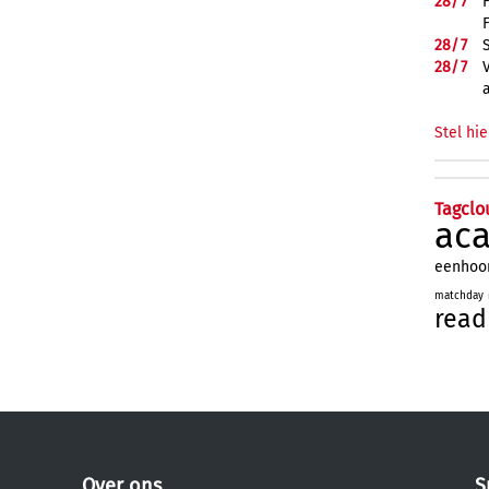
28/
7
28/
7
28/
7
Stel hie
Tagclo
ac
eenhoo
matchday
read
Over ons
S