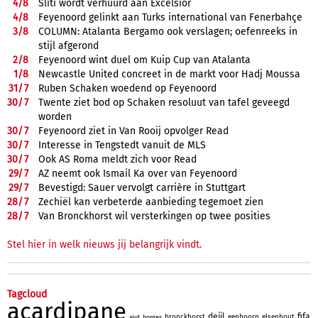
4/
8
Sliti wordt verhuurd aan Excelsior
4/
8
Feyenoord gelinkt aan Turks international van Fenerbahçe
3/
8
COLUMN: Atalanta Bergamo ook verslagen; oefenreeks in
stijl afgerond
2/
8
Feyenoord wint duel om Kuip Cup van Atalanta
1/
8
Newcastle United concreet in de markt voor Hadj Moussa
31/
7
Ruben Schaken woedend op Feyenoord
30/
7
Twente ziet bod op Schaken resoluut van tafel geveegd
worden
30/
7
Feyenoord ziet in Van Rooij opvolger Read
30/
7
Interesse in Tengstedt vanuit de MLS
30/
7
Ook AS Roma meldt zich voor Read
29/
7
AZ neemt ook Ismail Ka over van Feyenoord
29/
7
Bevestigd: Sauer vervolgt carrière in Stuttgart
28/
7
Zechiël kan verbeterde aanbieding tegemoet zien
28/
7
Van Bronckhorst wil versterkingen op twee posities
Stel hier in welk nieuws jij belangrijk vindt.
Tagcloud
acardipane
deijl
fifa
bronckhorst
eenhoorn
elsenhout
borges
aivd