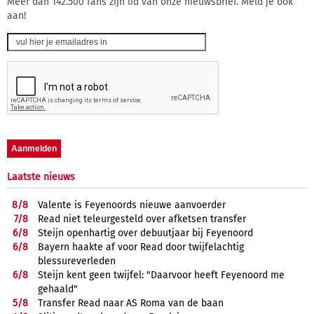
Meer dan 142.500 fans zijn lid van onze nieuwsbrief. Meld je ook
aan!
Laatste nieuws
8/
8
Valente is Feyenoords nieuwe aanvoerder
7/
8
Read niet teleurgesteld over afketsen transfer
6/
8
Steijn openhartig over debuutjaar bij Feyenoord
6/
8
Bayern haakte af voor Read door twijfelachtig
blessureverleden
6/
8
Steijn kent geen twijfel: "Daarvoor heeft Feyenoord me
gehaald"
5/
8
Transfer Read naar AS Roma van de baan