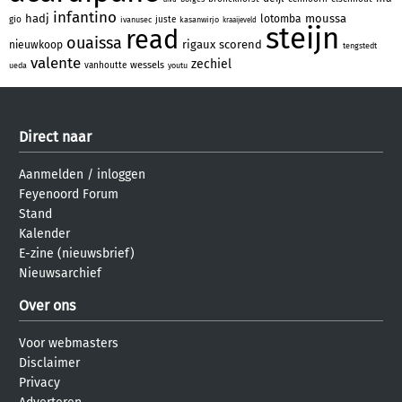
infantino
hadj
moussa
lotomba
gio
juste
ivanusec
kasanwirjo
kraaijeveld
steijn
read
ouaissa
rigaux
scorend
nieuwkoop
tengstedt
valente
zechiel
wessels
vanhoutte
ueda
youtu
Direct naar
Aanmelden
/
inloggen
Feyenoord Forum
Stand
Kalender
E-zine (nieuwsbrief)
Nieuwsarchief
Over ons
Voor webmasters
Disclaimer
Privacy