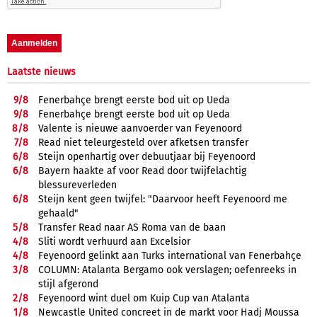
Laatste nieuws
9/
8
Fenerbahçe brengt eerste bod uit op Ueda
9/
8
Fenerbahçe brengt eerste bod uit op Ueda
8/
8
Valente is nieuwe aanvoerder van Feyenoord
7/
8
Read niet teleurgesteld over afketsen transfer
6/
8
Steijn openhartig over debuutjaar bij Feyenoord
6/
8
Bayern haakte af voor Read door twijfelachtig
blessureverleden
6/
8
Steijn kent geen twijfel: "Daarvoor heeft Feyenoord me
gehaald"
5/
8
Transfer Read naar AS Roma van de baan
4/
8
Sliti wordt verhuurd aan Excelsior
4/
8
Feyenoord gelinkt aan Turks international van Fenerbahçe
3/
8
COLUMN: Atalanta Bergamo ook verslagen; oefenreeks in
stijl afgerond
2/
8
Feyenoord wint duel om Kuip Cup van Atalanta
1/
8
Newcastle United concreet in de markt voor Hadj Moussa