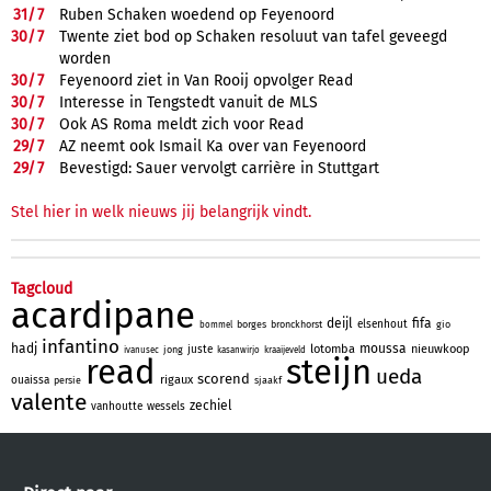
31/
7
Ruben Schaken woedend op Feyenoord
30/
7
Twente ziet bod op Schaken resoluut van tafel geveegd
worden
30/
7
Feyenoord ziet in Van Rooij opvolger Read
30/
7
Interesse in Tengstedt vanuit de MLS
30/
7
Ook AS Roma meldt zich voor Read
29/
7
AZ neemt ook Ismail Ka over van Feyenoord
29/
7
Bevestigd: Sauer vervolgt carrière in Stuttgart
Stel hier in welk nieuws jij belangrijk vindt.
Tagcloud
acardipane
deijl
fifa
elsenhout
borges
bronckhorst
gio
bommel
infantino
hadj
moussa
lotomba
nieuwkoop
juste
jong
ivanusec
kasanwirjo
kraaijeveld
read
steijn
ueda
scorend
rigaux
ouaissa
persie
sjaakf
valente
zechiel
vanhoutte
wessels