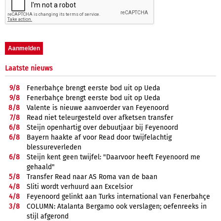
Laatste nieuws
9/
8
Fenerbahçe brengt eerste bod uit op Ueda
9/
8
Fenerbahçe brengt eerste bod uit op Ueda
8/
8
Valente is nieuwe aanvoerder van Feyenoord
7/
8
Read niet teleurgesteld over afketsen transfer
6/
8
Steijn openhartig over debuutjaar bij Feyenoord
6/
8
Bayern haakte af voor Read door twijfelachtig
blessureverleden
6/
8
Steijn kent geen twijfel: "Daarvoor heeft Feyenoord me
gehaald"
5/
8
Transfer Read naar AS Roma van de baan
4/
8
Sliti wordt verhuurd aan Excelsior
4/
8
Feyenoord gelinkt aan Turks international van Fenerbahçe
3/
8
COLUMN: Atalanta Bergamo ook verslagen; oefenreeks in
stijl afgerond