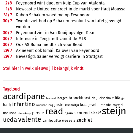
2/
8
Feyenoord wint duel om Kuip Cup van Atalanta
1/
8
Newcastle United concreet in de markt voor Hadj Moussa
31/
7
Ruben Schaken woedend op Feyenoord
30/
7
Twente ziet bod op Schaken resoluut van tafel geveegd
worden
30/
7
Feyenoord ziet in Van Rooij opvolger Read
30/
7
Interesse in Tengstedt vanuit de MLS
30/
7
Ook AS Roma meldt zich voor Read
29/
7
AZ neemt ook Ismail Ka over van Feyenoord
29/
7
Bevestigd: Sauer vervolgt carrière in Stuttgart
Stel hier in welk nieuws jij belangrijk vindt.
Tagcloud
acardipane
bronckhorst
fifa
borges
deijl
elsenhout
bommel
gio
infantino
hadj
juste
kraaijeveld
kasanwirjo
lotomba
marmol
ivanusec
jong
steijn
read
persie
scorend
moussa
sjaakf
rigaux
nieuwkoop
valente
ueda
zechiel
vanhoutte
wessels