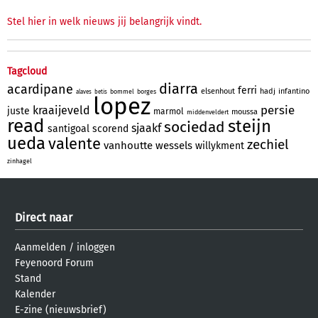
Stel hier in welk nieuws jij belangrijk vindt.
Tagcloud
diarra
acardipane
ferri
elsenhout
hadj
infantino
bommel
borges
alaves
betis
lopez
persie
kraaijeveld
juste
marmol
moussa
middenveldert
read
steijn
sociedad
sjaakf
santigoal
scorend
ueda
valente
zechiel
vanhoutte
wessels
willykment
zinhagel
Direct naar
Aanmelden
/
inloggen
Feyenoord Forum
Stand
Kalender
E-zine (nieuwsbrief)