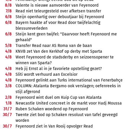
8/
8
Valente is nieuwe aanvoerder van Feyenoord
7/
8
Read niet teleurgesteld over afketsen transfer
6/
8
Steijn openhartig over debuutjaar bij Feyenoord
6/
8
Bayern haakte af voor Read door twijfelachtig
blessureverleden
6/
8
Steijn kent geen twijfel: "Daarvoor heeft Feyenoord me
gehaald"
5/
8
Transfer Read naar AS Roma van de baan
4/
8
KNVB zet Van den Kerkhof op derby met Sparta
4/
8
Weet Feyenoord de stadsderby en seizoensopener te
winnen van Sparta?
4/
8
Heb jij Ernst al in je favoriete opstelling gezet?
4/
8
Sliti wordt verhuurd aan Excelsior
4/
8
Feyenoord gelinkt aan Turks international van Fenerbahçe
3/
8
COLUMN: Atalanta Bergamo ook verslagen; oefenreeks in
stijl afgerond
2/
8
Feyenoord wint duel om Kuip Cup van Atalanta
1/
8
Newcastle United concreet in de markt voor Hadj Moussa
31/
7
Ruben Schaken woedend op Feyenoord
30/
7
Twente ziet bod op Schaken resoluut van tafel geveegd
worden
30/
7
Feyenoord ziet in Van Rooij opvolger Read