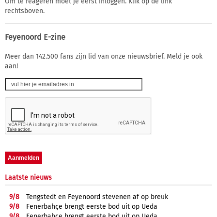
Om te reageren moet je eerst inloggen. Klik op de link
rechtsboven.
Feyenoord E-zine
Meer dan 142.500 fans zijn lid van onze nieuwsbrief. Meld je ook
aan!
Laatste nieuws
9/
8
Tengstedt en Feyenoord stevenen af op breuk
9/
8
Fenerbahçe brengt eerste bod uit op Ueda
9/
8
Fenerbahçe brengt eerste bod uit op Ueda