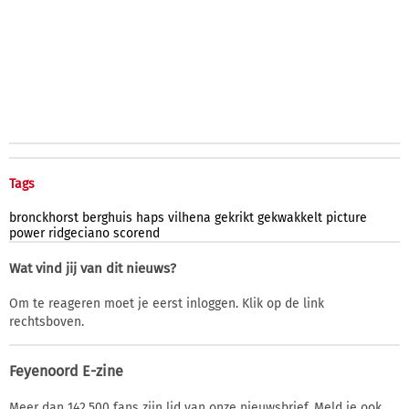
Tags
bronckhorst
berghuis
haps
vilhena
gekrikt
gekwakkelt
picture
power
ridgeciano
scorend
Wat vind jij van dit nieuws?
Om te reageren moet je eerst inloggen. Klik op de link
rechtsboven.
Feyenoord E-zine
Meer dan 142.500 fans zijn lid van onze nieuwsbrief. Meld je ook