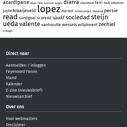
diarra
acardipane
ferri
elsenhout
hadj
infantino
bommel
borges
alaves
betis
lopez
persie
kraaijeveld
juste
marmol
moussa
middenveldert
read
steijn
sociedad
sjaakf
santigoal
scorend
ueda
valente
zechiel
vanhoutte
wessels
willykment
zinhagel
Direct naar
Aanmelden
/
inloggen
Feyenoord Forum
Stand
Kalender
E-zine (nieuwsbrief)
Nieuwsarchief
Over ons
Voor webmasters
Disclaimer