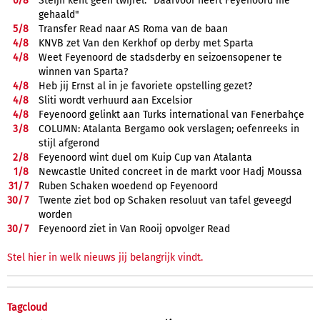
6/
8
Steijn kent geen twijfel: "Daarvoor heeft Feyenoord me
gehaald"
5/
8
Transfer Read naar AS Roma van de baan
4/
8
KNVB zet Van den Kerkhof op derby met Sparta
4/
8
Weet Feyenoord de stadsderby en seizoensopener te
winnen van Sparta?
4/
8
Heb jij Ernst al in je favoriete opstelling gezet?
4/
8
Sliti wordt verhuurd aan Excelsior
4/
8
Feyenoord gelinkt aan Turks international van Fenerbahçe
3/
8
COLUMN: Atalanta Bergamo ook verslagen; oefenreeks in
stijl afgerond
2/
8
Feyenoord wint duel om Kuip Cup van Atalanta
1/
8
Newcastle United concreet in de markt voor Hadj Moussa
31/
7
Ruben Schaken woedend op Feyenoord
30/
7
Twente ziet bod op Schaken resoluut van tafel geveegd
worden
30/
7
Feyenoord ziet in Van Rooij opvolger Read
Stel hier in welk nieuws jij belangrijk vindt.
Tagcloud