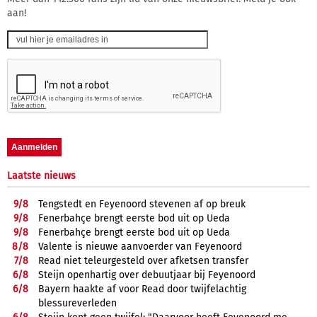
aan!
Laatste nieuws
9/
8
Tengstedt en Feyenoord stevenen af op breuk
9/
8
Fenerbahçe brengt eerste bod uit op Ueda
9/
8
Fenerbahçe brengt eerste bod uit op Ueda
8/
8
Valente is nieuwe aanvoerder van Feyenoord
7/
8
Read niet teleurgesteld over afketsen transfer
6/
8
Steijn openhartig over debuutjaar bij Feyenoord
6/
8
Bayern haakte af voor Read door twijfelachtig
blessureverleden