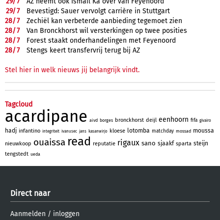
29/
7
AZ neemt ook Ismail Ka over van Feyenoord
29/
7
Bevestigd: Sauer vervolgt carrière in Stuttgart
28/
7
Zechiël kan verbeterde aanbieding tegemoet zien
28/
7
Van Bronckhorst wil versterkingen op twee posities
28/
7
Forest staakt onderhandelingen met Feyenoord
28/
7
Stengs keert transfervrij terug bij AZ
Stel hier in welk nieuws jij belangrijk vindt.
Tagcloud
acardipane
eenhoorn
bronckhorst
deijl
fifa
aivd
borges
givairo
hadj
lotomba
moussa
infantino
kloese
matchday
mossad
integriteit
ivanusec
jans
kasanwirjo
read
ouaissa
rigaux
sano
sjaakf
steijn
nieuwkoop
reputatie
sparta
tengstedt
ueda
Direct naar
Aanmelden
/
inloggen