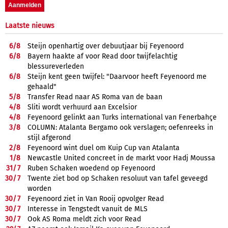
Laatste nieuws
6/
8
Steijn openhartig over debuutjaar bij Feyenoord
6/
8
Bayern haakte af voor Read door twijfelachtig
blessureverleden
6/
8
Steijn kent geen twijfel: "Daarvoor heeft Feyenoord me
gehaald"
5/
8
Transfer Read naar AS Roma van de baan
4/
8
Sliti wordt verhuurd aan Excelsior
4/
8
Feyenoord gelinkt aan Turks international van Fenerbahçe
3/
8
COLUMN: Atalanta Bergamo ook verslagen; oefenreeks in
stijl afgerond
2/
8
Feyenoord wint duel om Kuip Cup van Atalanta
1/
8
Newcastle United concreet in de markt voor Hadj Moussa
31/
7
Ruben Schaken woedend op Feyenoord
30/
7
Twente ziet bod op Schaken resoluut van tafel geveegd
worden
30/
7
Feyenoord ziet in Van Rooij opvolger Read
30/
7
Interesse in Tengstedt vanuit de MLS
30/
7
Ook AS Roma meldt zich voor Read