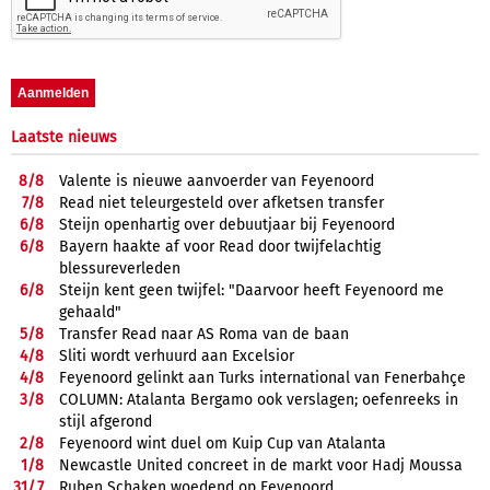
Laatste nieuws
8/
8
Valente is nieuwe aanvoerder van Feyenoord
7/
8
Read niet teleurgesteld over afketsen transfer
6/
8
Steijn openhartig over debuutjaar bij Feyenoord
6/
8
Bayern haakte af voor Read door twijfelachtig
blessureverleden
6/
8
Steijn kent geen twijfel: "Daarvoor heeft Feyenoord me
gehaald"
5/
8
Transfer Read naar AS Roma van de baan
4/
8
Sliti wordt verhuurd aan Excelsior
4/
8
Feyenoord gelinkt aan Turks international van Fenerbahçe
3/
8
COLUMN: Atalanta Bergamo ook verslagen; oefenreeks in
stijl afgerond
2/
8
Feyenoord wint duel om Kuip Cup van Atalanta
1/
8
Newcastle United concreet in de markt voor Hadj Moussa
31/
7
Ruben Schaken woedend op Feyenoord