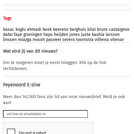
Tags
basac
koglu
ahmadi
beek
beerens
berghuis
bilal
bruns
castaignos
dabo
faye
groningen
haps
heijden
jones
juste
kashia
larsson
linssen
miazga
mount
pasveer
serero
toornstra
vilhena
vitesse
Wat vind jij van dit nieuws?
Om te reageren moet je eerst inloggen. Klik op de link
rechtsboven.
Feyenoord E-zine
Meer dan 142.500 fans zijn lid van onze nieuwsbrief. Meld je ook
aan!