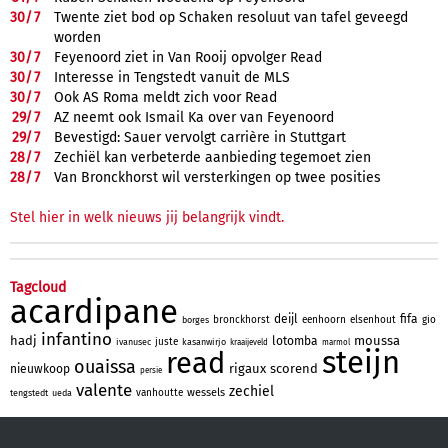
30/
7
Twente ziet bod op Schaken resoluut van tafel geveegd
worden
30/
7
Feyenoord ziet in Van Rooij opvolger Read
30/
7
Interesse in Tengstedt vanuit de MLS
30/
7
Ook AS Roma meldt zich voor Read
29/
7
AZ neemt ook Ismail Ka over van Feyenoord
29/
7
Bevestigd: Sauer vervolgt carrière in Stuttgart
28/
7
Zechiël kan verbeterde aanbieding tegemoet zien
28/
7
Van Bronckhorst wil versterkingen op twee posities
Stel hier in welk nieuws jij belangrijk vindt.
Tagcloud
acardipane
deijl
fifa
bronckhorst
eenhoorn
elsenhout
gio
borges
infantino
hadj
moussa
lotomba
juste
ivanusec
kasanwirjo
kraaijeveld
marmol
steijn
read
ouaissa
rigaux
scorend
nieuwkoop
persie
valente
zechiel
wessels
vanhoutte
tengstedt
ueda