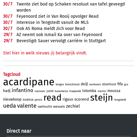
30/
7
Twente ziet bod op Schaken resoluut van tafel geveegd
worden
30/
7
Feyenoord ziet in Van Rooij opvolger Read
30/
7
Interesse in Tengstedt vanuit de MLS
30/
7
Ook AS Roma meldt zich voor Read
29/
7
AZ neemt ook Ismail Ka over van Feyenoord
29/
7
Bevestigd: Sauer vervolgt carrière in Stuttgart
Stel hier in welk nieuws jij belangrijk vindt.
Tagcloud
acardipane
deijl
fifa
elsenhout
borges
bronckhorst
eenhoorn
gio
infantino
hadj
lotomba
moussa
juste
ivanusec
kasanwirjo
kraaijeveld
marmol
steijn
read
scorend
nieuwkoop
rigaux
ouaissa
persie
tengstedt
ueda
valente
zechiel
wessels
vanhoutte
Direct naar