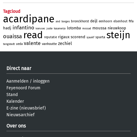
Tagcloud
acardipane
deijl
bronckhorst
fifa
eenhoorn
elsenhout
borges
aivd
infantino
hadj
moussa
lotomba
nieuwkoop
juste
ivanusec
kasanwirjo
mossad
read
steijn
ouaissa
rigaux
scorend
sparta
reputatie
sjaakf
valente
zechiel
vanhoutte
ueda
tengstedt
Direct naar
Aanmelden
/
inloggen
Feyenoord Forum
Stand
Kalender
E-zine (nieuwsbrief)
Nieuwsarchief
Over ons