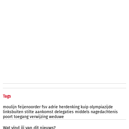
Tags
moulijn
feijenoorder
fsv
adrie
herdenking
kuip
olympiazijde
linksbuiten
stilte
aankomst
delegaties
middels
nagedachtenis
poort
toegang
verwijzing
weduwe
Wat vind jij van dit nieuws?