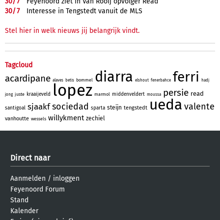
30/
7
Feyenoord ziet in Van Rooij opvolger Read
30/
7
Interesse in Tengstedt vanuit de MLS
Stel hier in welk nieuws jij belangrijk vindt.
Tagcloud
diarra
ferri
acardipane
bommel
alaves
betis
elshout
fenerbahce
hadj
lopez
persie
read
kraaijeveld
middenveldert
juste
marmol
jong
moussa
ueda
sociedad
valente
sjaakf
steijn
tengstedt
santigoal
sparta
willykment
zechiel
vanhoutte
wessels
Direct naar
Aanmelden
/
inloggen
Feyenoord Forum
Stand
Kalender