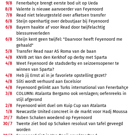
9/
8
Fenerbahçe brengt eerste bod uit op Ueda
8/
8
Valente is nieuwe aanvoerder van Feyenoord
7/
8
Read niet teleurgesteld over afketsen transfer
6/
8
Steijn openhartig over debuutjaar bij Feyenoord
6/
8
Bayern haakte af voor Read door twijfelachtig
blessureverleden
6/
8
Steijn kent geen twijfel: "Daarvoor heeft Feyenoord me
gehaald"
5/
8
Transfer Read naar AS Roma van de baan
4/
8
KNVB zet Van den Kerkhof op derby met Sparta
4/
8
Weet Feyenoord de stadsderby en seizoensopener te
winnen van Sparta?
4/
8
Heb jij Ernst al in je favoriete opstelling gezet?
4/
8
Sliti wordt verhuurd aan Excelsior
4/
8
Feyenoord gelinkt aan Turks international van Fenerbahçe
3/
8
COLUMN: Atalanta Bergamo ook verslagen; oefenreeks in
stijl afgerond
2/
8
Feyenoord wint duel om Kuip Cup van Atalanta
1/
8
Newcastle United concreet in de markt voor Hadj Moussa
31/
7
Ruben Schaken woedend op Feyenoord
30/
7
Twente ziet bod op Schaken resoluut van tafel geveegd
worden