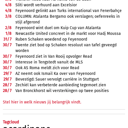
4/
8
Sliti wordt verhuurd aan Excelsior
4/
8
Feyenoord gelinkt aan Turks international van Fenerbahçe
3/
8
COLUMN: Atalanta Bergamo ook verslagen; oefenreeks in
stijl afgerond
2/
8
Feyenoord wint duel om Kuip Cup van Atalanta
1/
8
Newcastle United concreet in de markt voor Hadj Moussa
31/
7
Ruben Schaken woedend op Feyenoord
30/
7
Twente ziet bod op Schaken resoluut van tafel geveegd
worden
30/
7
Feyenoord ziet in Van Rooij opvolger Read
30/
7
Interesse in Tengstedt vanuit de MLS
30/
7
Ook AS Roma meldt zich voor Read
29/
7
AZ neemt ook Ismail Ka over van Feyenoord
29/
7
Bevestigd: Sauer vervolgt carrière in Stuttgart
28/
7
Zechiël kan verbeterde aanbieding tegemoet zien
28/
7
Van Bronckhorst wil versterkingen op twee posities
Stel hier in welk nieuws jij belangrijk vindt.
Tagcloud