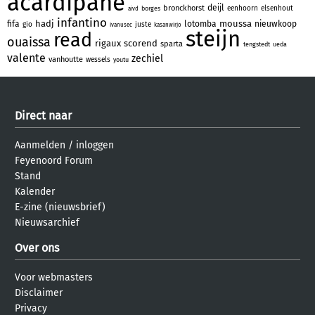
acardipane
deijl
bronckhorst
eenhoorn
elsenhout
borges
aivd
infantino
hadj
moussa
fifa
lotomba
nieuwkoop
gio
juste
ivanusec
kasanwirjo
steijn
read
ouaissa
rigaux
scorend
sparta
tengstedt
ueda
valente
zechiel
vanhoutte
wessels
youtu
Direct naar
Aanmelden
/
inloggen
Feyenoord Forum
Stand
Kalender
E-zine (nieuwsbrief)
Nieuwsarchief
Over ons
Voor webmasters
Disclaimer
Privacy