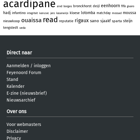
acardipane
eenhoorn
bronckhorst
deijl
fifa
aivd
borges
givairo
hadj
lotomba
moussa
infantino
kloese
matchday
mossad
integriteit
ivanusec
jans
kasanwirjo
read
ouaissa
rigaux
sano
sjaakf
steijn
nieuwkoop
reputatie
sparta
tengstedt
ueda
Direct naar
Aanmelden
/
inloggen
Feyenoord Forum
Stand
Kalender
E-zine (nieuwsbrief)
Nieuwsarchief
Over ons
Voor webmasters
Disclaimer
Privacy