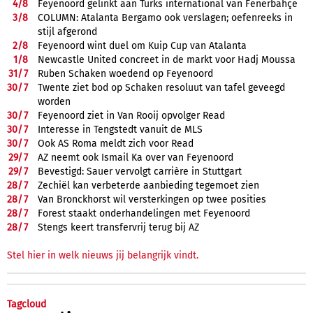
4/
8
Feyenoord gelinkt aan Turks international van Fenerbahçe
3/
8
COLUMN: Atalanta Bergamo ook verslagen; oefenreeks in
stijl afgerond
2/
8
Feyenoord wint duel om Kuip Cup van Atalanta
1/
8
Newcastle United concreet in de markt voor Hadj Moussa
31/
7
Ruben Schaken woedend op Feyenoord
30/
7
Twente ziet bod op Schaken resoluut van tafel geveegd
worden
30/
7
Feyenoord ziet in Van Rooij opvolger Read
30/
7
Interesse in Tengstedt vanuit de MLS
30/
7
Ook AS Roma meldt zich voor Read
29/
7
AZ neemt ook Ismail Ka over van Feyenoord
29/
7
Bevestigd: Sauer vervolgt carrière in Stuttgart
28/
7
Zechiël kan verbeterde aanbieding tegemoet zien
28/
7
Van Bronckhorst wil versterkingen op twee posities
28/
7
Forest staakt onderhandelingen met Feyenoord
28/
7
Stengs keert transfervrij terug bij AZ
Stel hier in welk nieuws jij belangrijk vindt.
Tagcloud