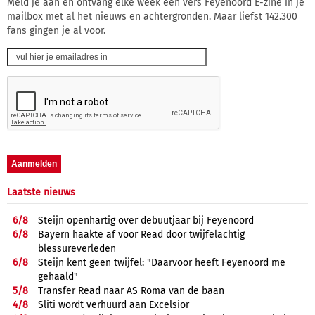
Meld je aan en ontvang elke week een vers Feyenoord E-zine in je
mailbox met al het nieuws en achtergronden. Maar liefst 142.300
fans gingen je al voor.
Laatste nieuws
6/
8
Steijn openhartig over debuutjaar bij Feyenoord
6/
8
Bayern haakte af voor Read door twijfelachtig
blessureverleden
6/
8
Steijn kent geen twijfel: "Daarvoor heeft Feyenoord me
gehaald"
5/
8
Transfer Read naar AS Roma van de baan
4/
8
Sliti wordt verhuurd aan Excelsior