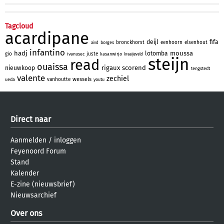
Tagcloud
acardipane
deijl
fifa
bronckhorst
eenhoorn
elsenhout
borges
aivd
infantino
hadj
moussa
lotomba
gio
juste
ivanusec
kasanwirjo
kraaijeveld
steijn
read
ouaissa
rigaux
scorend
nieuwkoop
tengstedt
valente
zechiel
wessels
vanhoutte
ueda
youtu
Direct naar
Aanmelden
/
inloggen
Feyenoord Forum
Stand
Kalender
E-zine (nieuwsbrief)
Nieuwsarchief
Over ons