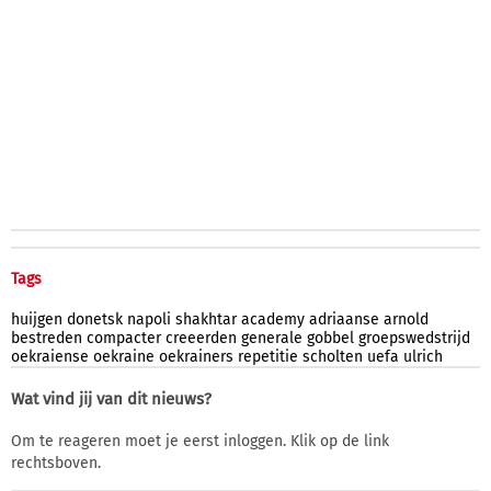
Tags
huijgen
donetsk
napoli
shakhtar
academy
adriaanse
arnold
bestreden
compacter
creeerden
generale
gobbel
groepswedstrijd
oekraiense
oekraine
oekrainers
repetitie
scholten
uefa
ulrich
Wat vind jij van dit nieuws?
Om te reageren moet je eerst inloggen. Klik op de link
rechtsboven.