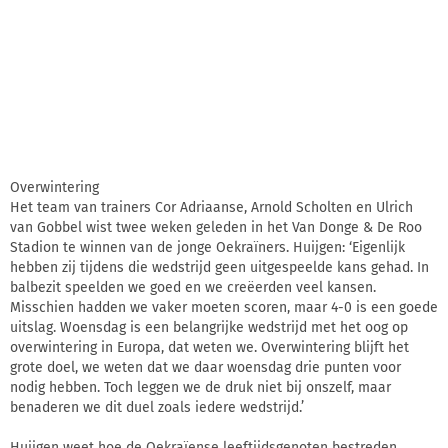
Overwintering
Het team van trainers Cor Adriaanse, Arnold Scholten en Ulrich
van Gobbel wist twee weken geleden in het Van Donge & De Roo
Stadion te winnen van de jonge Oekraïners. Huijgen: ‘Eigenlijk
hebben zij tijdens die wedstrijd geen uitgespeelde kans gehad. In
balbezit speelden we goed en we creëerden veel kansen.
Misschien hadden we vaker moeten scoren, maar 4-0 is een goede
uitslag. Woensdag is een belangrijke wedstrijd met het oog op
overwintering in Europa, dat weten we. Overwintering blijft het
grote doel, we weten dat we daar woensdag drie punten voor
nodig hebben. Toch leggen we de druk niet bij onszelf, maar
benaderen we dit duel zoals iedere wedstrijd.’
Huijgen weet hoe de Oekraïense leeftijdsgenoten bestreden