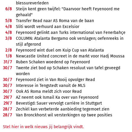
blessureverleden
6/
8
Steijn kent geen twijfel: "Daarvoor heeft Feyenoord me
gehaald"
5/
8
Transfer Read naar AS Roma van de baan
4/
8
Sliti wordt verhuurd aan Excelsior
4/
8
Feyenoord gelinkt aan Turks international van Fenerbahçe
3/
8
COLUMN: Atalanta Bergamo ook verslagen; oefenreeks in
stijl afgerond
2/
8
Feyenoord wint duel om Kuip Cup van Atalanta
1/
8
Newcastle United concreet in de markt voor Hadj Moussa
31/
7
Ruben Schaken woedend op Feyenoord
30/
7
Twente ziet bod op Schaken resoluut van tafel geveegd
worden
30/
7
Feyenoord ziet in Van Rooij opvolger Read
30/
7
Interesse in Tengstedt vanuit de MLS
30/
7
Ook AS Roma meldt zich voor Read
29/
7
AZ neemt ook Ismail Ka over van Feyenoord
29/
7
Bevestigd: Sauer vervolgt carrière in Stuttgart
28/
7
Zechiël kan verbeterde aanbieding tegemoet zien
28/
7
Van Bronckhorst wil versterkingen op twee posities
Stel hier in welk nieuws jij belangrijk vindt.