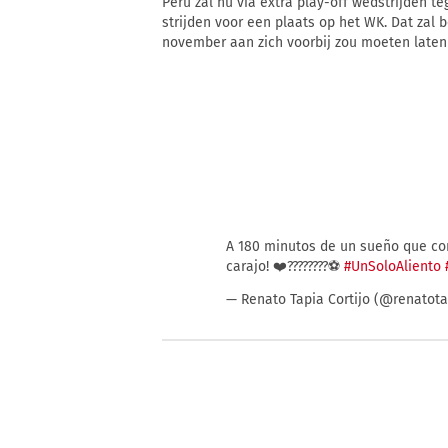
Peru zal nu via extra play-off wedstrijden
strijden voor een plaats op het WK. Dat zal
november aan zich voorbij zou moeten laten
A 180 minutos de un sueño que co
carajo! ❤️????????⚽️
#UnSoloAliento
— Renato Tapia Cortijo (@renatot