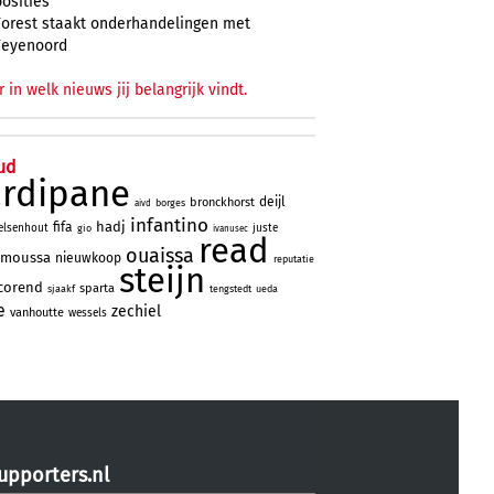
posities
Forest staakt onderhandelingen met
Feyenoord
r in welk nieuws jij belangrijk vindt.
ud
ardipane
deijl
bronckhorst
borges
aivd
infantino
hadj
fifa
elsenhout
juste
gio
ivanusec
read
ouaissa
moussa
nieuwkoop
reputatie
steijn
corend
sparta
sjaakf
tengstedt
ueda
e
zechiel
vanhoutte
wessels
upporters.nl