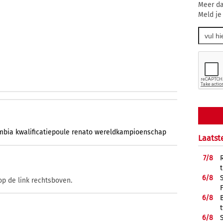
Meer da
Meld je
mbia
kwalificatiepoule
renato
wereldkampioenschap
Laatst
7/
8
6/
8
op de link rechtsboven.
6/
8
6/
8