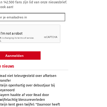
n 142.500 fans zijn lid van onze nieuwsbrief.
 ook aan!
e nieuws
Read niet teleurgesteld over afketsen
transfer
Steijn openhartig over debuutjaar bij
Feyenoord
Bayern haakte af voor Read door
twijfelachtig blessureverleden
Steijn kent geen twijfel: "Daarvoor heeft