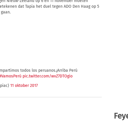
 tegen Nieuw-Zeeland op 6 en 11 november moeten
 betekenen dat Tapia het duel tegen ADO Den Haag op 5
 gaan.
mpartimos todos los peruanos.¡Arriba Perú
#VamosPerú
pic.twitter.com/wvZ7DTOgio
apiac)
11 oktober 2017
Fey