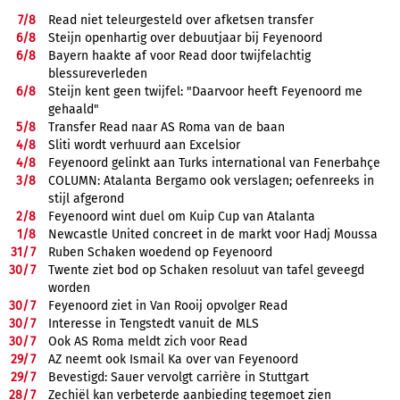
7/
8
Read niet teleurgesteld over afketsen transfer
6/
8
Steijn openhartig over debuutjaar bij Feyenoord
6/
8
Bayern haakte af voor Read door twijfelachtig
blessureverleden
6/
8
Steijn kent geen twijfel: "Daarvoor heeft Feyenoord me
gehaald"
5/
8
Transfer Read naar AS Roma van de baan
4/
8
Sliti wordt verhuurd aan Excelsior
4/
8
Feyenoord gelinkt aan Turks international van Fenerbahçe
3/
8
COLUMN: Atalanta Bergamo ook verslagen; oefenreeks in
stijl afgerond
2/
8
Feyenoord wint duel om Kuip Cup van Atalanta
1/
8
Newcastle United concreet in de markt voor Hadj Moussa
31/
7
Ruben Schaken woedend op Feyenoord
30/
7
Twente ziet bod op Schaken resoluut van tafel geveegd
worden
30/
7
Feyenoord ziet in Van Rooij opvolger Read
30/
7
Interesse in Tengstedt vanuit de MLS
30/
7
Ook AS Roma meldt zich voor Read
29/
7
AZ neemt ook Ismail Ka over van Feyenoord
29/
7
Bevestigd: Sauer vervolgt carrière in Stuttgart
28/
7
Zechiël kan verbeterde aanbieding tegemoet zien