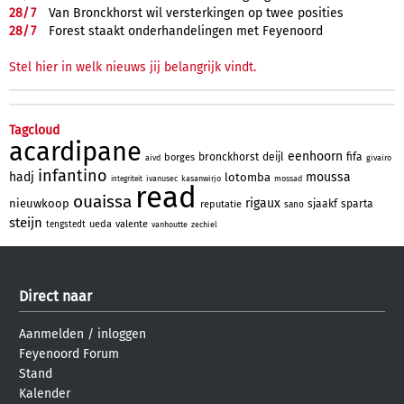
28/
7
Van Bronckhorst wil versterkingen op twee posities
28/
7
Forest staakt onderhandelingen met Feyenoord
Stel hier in welk nieuws jij belangrijk vindt.
Tagcloud
acardipane
eenhoorn
bronckhorst
deijl
fifa
borges
aivd
givairo
infantino
hadj
moussa
lotomba
ivanusec
kasanwirjo
mossad
integriteit
read
ouaissa
rigaux
nieuwkoop
sjaakf
sparta
reputatie
sano
steijn
ueda
valente
tengstedt
vanhoutte
zechiel
Direct naar
Aanmelden
/
inloggen
Feyenoord Forum
Stand
Kalender