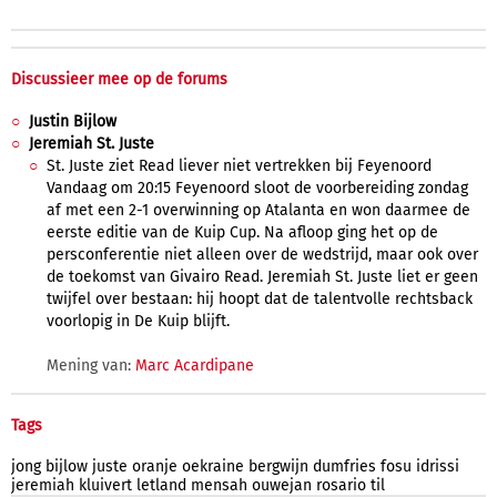
Discussieer mee op de forums
Justin Bijlow
Jeremiah St. Juste
St. Juste ziet Read liever niet vertrekken bij Feyenoord
Vandaag om 20:15 Feyenoord sloot de voorbereiding zondag
af met een 2-1 overwinning op Atalanta en won daarmee de
eerste editie van de Kuip Cup. Na afloop ging het op de
persconferentie niet alleen over de wedstrijd, maar ook over
de toekomst van Givairo Read. Jeremiah St. Juste liet er geen
twijfel over bestaan: hij hoopt dat de talentvolle rechtsback
voorlopig in De Kuip blijft.
Mening van:
Marc Acardipane
Tags
jong
bijlow
juste
oranje
oekraine
bergwijn
dumfries
fosu
idrissi
jeremiah
kluivert
letland
mensah
ouwejan
rosario
til