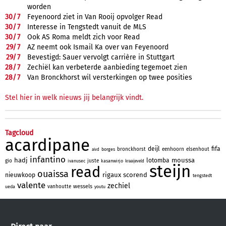
worden
30/
7
Feyenoord ziet in Van Rooij opvolger Read
30/
7
Interesse in Tengstedt vanuit de MLS
30/
7
Ook AS Roma meldt zich voor Read
29/
7
AZ neemt ook Ismail Ka over van Feyenoord
29/
7
Bevestigd: Sauer vervolgt carrière in Stuttgart
28/
7
Zechiël kan verbeterde aanbieding tegemoet zien
28/
7
Van Bronckhorst wil versterkingen op twee posities
Stel hier in welk nieuws jij belangrijk vindt.
Tagcloud
acardipane
deijl
fifa
bronckhorst
eenhoorn
elsenhout
borges
aivd
infantino
hadj
moussa
lotomba
gio
juste
ivanusec
kasanwirjo
kraaijeveld
steijn
read
ouaissa
rigaux
scorend
nieuwkoop
tengstedt
valente
zechiel
wessels
vanhoutte
ueda
youtu