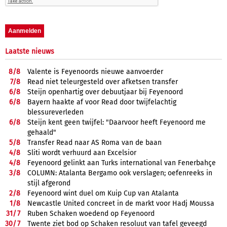
Laatste nieuws
8/
8
Valente is Feyenoords nieuwe aanvoerder
7/
8
Read niet teleurgesteld over afketsen transfer
6/
8
Steijn openhartig over debuutjaar bij Feyenoord
6/
8
Bayern haakte af voor Read door twijfelachtig
blessureverleden
6/
8
Steijn kent geen twijfel: "Daarvoor heeft Feyenoord me
gehaald"
5/
8
Transfer Read naar AS Roma van de baan
4/
8
Sliti wordt verhuurd aan Excelsior
4/
8
Feyenoord gelinkt aan Turks international van Fenerbahçe
3/
8
COLUMN: Atalanta Bergamo ook verslagen; oefenreeks in
stijl afgerond
2/
8
Feyenoord wint duel om Kuip Cup van Atalanta
1/
8
Newcastle United concreet in de markt voor Hadj Moussa
31/
7
Ruben Schaken woedend op Feyenoord
30/
7
Twente ziet bod op Schaken resoluut van tafel geveegd