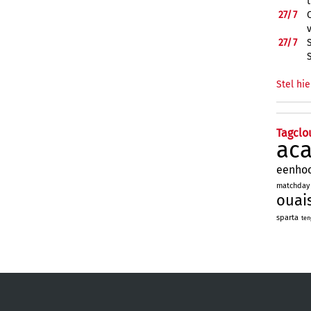
27/
7
27/
7
Stel hie
Tagclo
ac
eenho
matchday
ouai
sparta
ten