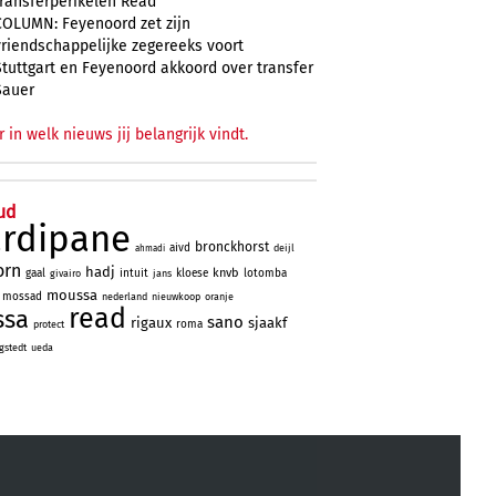
transferperikelen Read
COLUMN: Feyenoord zet zijn
vriendschappelijke zegereeks voort
Stuttgart en Feyenoord akkoord over transfer
Sauer
r in welk nieuws jij belangrijk vindt.
ud
ardipane
bronckhorst
aivd
deijl
ahmadi
orn
hadj
knvb
gaal
intuit
kloese
lotomba
givairo
jans
moussa
mossad
nederland
nieuwkoop
oranje
read
ssa
sano
rigaux
sjaakf
roma
protect
gstedt
ueda