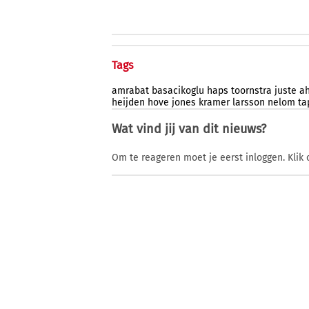
Tags
amrabat
basacikoglu
haps
toornstra
juste
a
heijden
hove
jones
kramer
larsson
nelom
ta
Wat vind jij van dit nieuws?
Om te reageren moet je eerst inloggen. Klik 