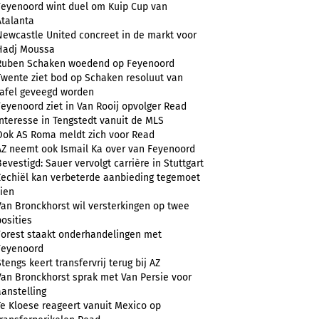
Feyenoord wint duel om Kuip Cup van
Atalanta
Newcastle United concreet in de markt voor
Hadj Moussa
Ruben Schaken woedend op Feyenoord
Twente ziet bod op Schaken resoluut van
tafel geveegd worden
Feyenoord ziet in Van Rooij opvolger Read
Interesse in Tengstedt vanuit de MLS
Ook AS Roma meldt zich voor Read
AZ neemt ook Ismail Ka over van Feyenoord
Bevestigd: Sauer vervolgt carrière in Stuttgart
Zechiël kan verbeterde aanbieding tegemoet
zien
Van Bronckhorst wil versterkingen op twee
posities
Forest staakt onderhandelingen met
Feyenoord
Stengs keert transfervrij terug bij AZ
Van Bronckhorst sprak met Van Persie voor
aanstelling
Te Kloese reageert vanuit Mexico op