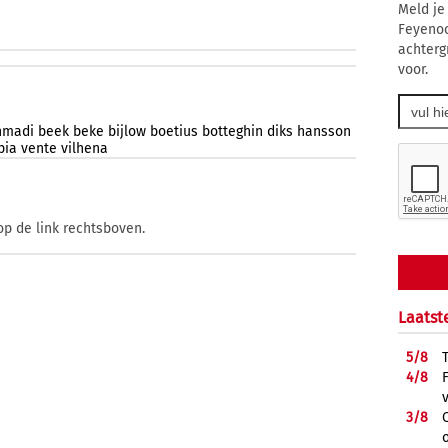
Meld je
Feyenoo
achterg
voor.
hmadi
beek
beke
bijlow
boetius
botteghin
diks
hansson
pia
vente
vilhena
op de link rechtsboven.
Laatst
5/
8
4/
8
3/
8