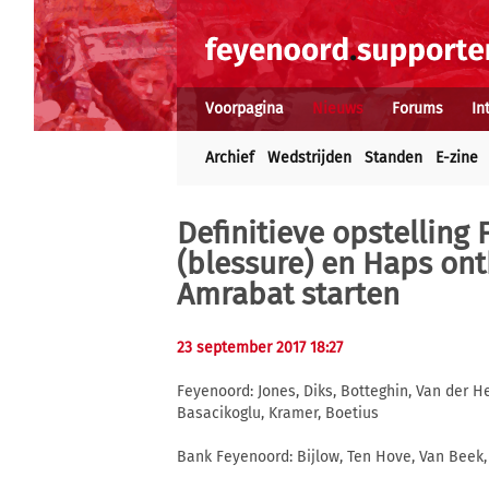
Voorpagina
Nieuws
Forums
In
Archief
Wedstrijden
Standen
E-zine
Definitieve opstelling
(blessure) en Haps ont
Amrabat starten
23 september 2017 18:27
Feyenoord: Jones, Diks, Botteghin, Van der H
Basacikoglu, Kramer, Boetius
Bank Feyenoord: Bijlow, Ten Hove, Van Beek,