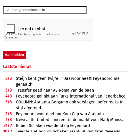
Laatste nieuws
6/
8
Steijn kent geen twijfel: "Daarvoor heeft Feyenoord me
gehaald"
5/
8
Transfer Read naar AS Roma van de baan
4/
8
Feyenoord gelinkt aan Turks international van Fenerbahçe
3/
8
COLUMN: Atalanta Bergamo ook verslagen; oefenreeks in
stijl afgerond
2/
8
Feyenoord wint duel om Kuip Cup van Atalanta
1/
8
Newcastle United concreet in de markt voor Hadj Moussa
31/
7
Ruben Schaken woedend op Feyenoord
30/
7
Twente ziet bod op Schaken resoluut van tafel geveegd