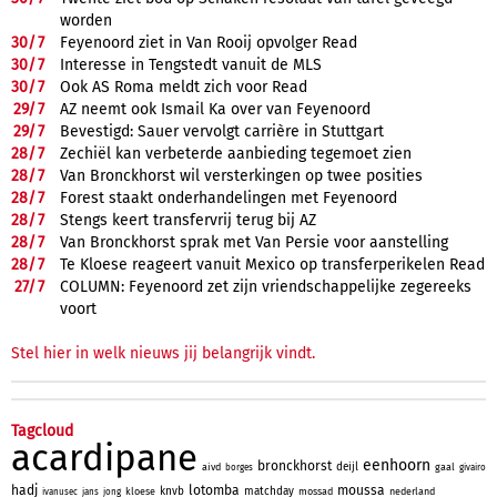
worden
30/
7
Feyenoord ziet in Van Rooij opvolger Read
30/
7
Interesse in Tengstedt vanuit de MLS
30/
7
Ook AS Roma meldt zich voor Read
29/
7
AZ neemt ook Ismail Ka over van Feyenoord
29/
7
Bevestigd: Sauer vervolgt carrière in Stuttgart
28/
7
Zechiël kan verbeterde aanbieding tegemoet zien
28/
7
Van Bronckhorst wil versterkingen op twee posities
28/
7
Forest staakt onderhandelingen met Feyenoord
28/
7
Stengs keert transfervrij terug bij AZ
28/
7
Van Bronckhorst sprak met Van Persie voor aanstelling
28/
7
Te Kloese reageert vanuit Mexico op transferperikelen Read
27/
7
COLUMN: Feyenoord zet zijn vriendschappelijke zegereeks
voort
Stel hier in welk nieuws jij belangrijk vindt.
Tagcloud
acardipane
eenhoorn
bronckhorst
deijl
aivd
gaal
borges
givairo
hadj
lotomba
moussa
knvb
matchday
kloese
mossad
nederland
ivanusec
jans
jong