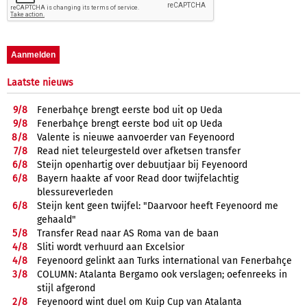
Laatste nieuws
9/
8
Fenerbahçe brengt eerste bod uit op Ueda
9/
8
Fenerbahçe brengt eerste bod uit op Ueda
8/
8
Valente is nieuwe aanvoerder van Feyenoord
7/
8
Read niet teleurgesteld over afketsen transfer
6/
8
Steijn openhartig over debuutjaar bij Feyenoord
6/
8
Bayern haakte af voor Read door twijfelachtig
blessureverleden
6/
8
Steijn kent geen twijfel: "Daarvoor heeft Feyenoord me
gehaald"
5/
8
Transfer Read naar AS Roma van de baan
4/
8
Sliti wordt verhuurd aan Excelsior
4/
8
Feyenoord gelinkt aan Turks international van Fenerbahçe
3/
8
COLUMN: Atalanta Bergamo ook verslagen; oefenreeks in
stijl afgerond
2/
8
Feyenoord wint duel om Kuip Cup van Atalanta