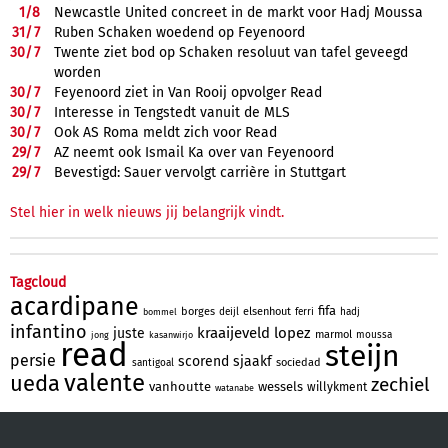
1/
8
Newcastle United concreet in de markt voor Hadj Moussa
31/
7
Ruben Schaken woedend op Feyenoord
30/
7
Twente ziet bod op Schaken resoluut van tafel geveegd
worden
30/
7
Feyenoord ziet in Van Rooij opvolger Read
30/
7
Interesse in Tengstedt vanuit de MLS
30/
7
Ook AS Roma meldt zich voor Read
29/
7
AZ neemt ook Ismail Ka over van Feyenoord
29/
7
Bevestigd: Sauer vervolgt carrière in Stuttgart
Stel hier in welk nieuws jij belangrijk vindt.
Tagcloud
acardipane
fifa
borges
elsenhout
deijl
ferri
hadj
bommel
infantino
kraaijeveld
lopez
juste
marmol
moussa
jong
kasanwirjo
read
steijn
persie
scorend
sjaakf
sociedad
santigoal
valente
ueda
zechiel
vanhoutte
wessels
willykment
watanabe