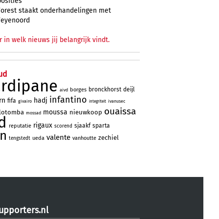
posities
Forest staakt onderhandelingen met
Feyenoord
r in welk nieuws jij belangrijk vindt.
ud
ardipane
bronckhorst
deijl
borges
aivd
infantino
rn
hadj
fifa
givairo
ivanusec
integriteit
ouaissa
moussa
lotomba
nieuwkoop
mossad
d
rigaux
sjaakf
sparta
reputatie
scorend
jn
valente
zechiel
ueda
vanhoutte
tengstedt
upporters.nl