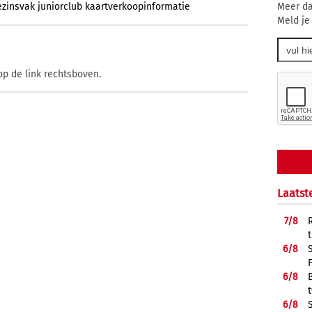
Meer da
ezinsvak
juniorclub
kaartverkoopinformatie
Meld je
op de link rechtsboven.
Laatst
7/
8
6/
8
6/
8
6/
8