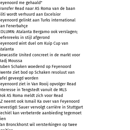
Feyenoord me gehaald"
Transfer Read naar AS Roma van de baan
Sliti wordt verhuurd aan Excelsior
Feyenoord gelinkt aan Turks international
van Fenerbahçe
COLUMN: Atalanta Bergamo ook verslagen;
oefenreeks in stijl afgerond
Feyenoord wint duel om Kuip Cup van
Atalanta
Newcastle United concreet in de markt voor
Hadj Moussa
Ruben Schaken woedend op Feyenoord
Twente ziet bod op Schaken resoluut van
tafel geveegd worden
Feyenoord ziet in Van Rooij opvolger Read
Interesse in Tengstedt vanuit de MLS
Ook AS Roma meldt zich voor Read
AZ neemt ook Ismail Ka over van Feyenoord
Bevestigd: Sauer vervolgt carrière in Stuttgart
Zechiël kan verbeterde aanbieding tegemoet
zien
Van Bronckhorst wil versterkingen op twee