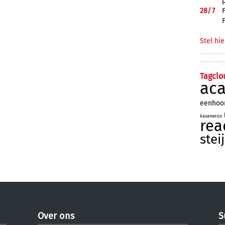
28/
7
Stel hie
Tagclo
ac
eenhoo
kasanwirjo
rea
stei
Over ons
S