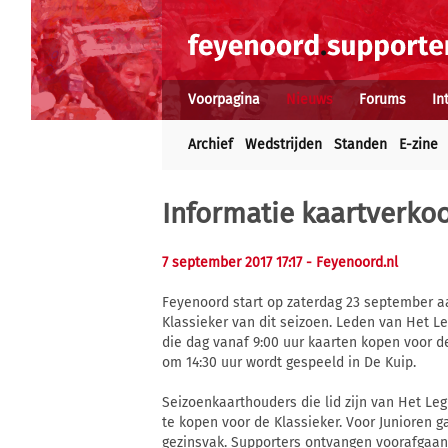
Voorpagina
Nieuws
Forums
In
Archief
Wedstrijden
Standen
E-zine
Informatie kaartverkoo
7 september 2017 17:17
- Feyenoord.nl
Feyenoord start op zaterdag 23 september a
Klassieker van dit seizoen. Leden van Het 
die dag vanaf 9:00 uur kaarten kopen voor de
om 14:30 uur wordt gespeeld in De Kuip.
Seizoenkaarthouders die lid zijn van Het L
te kopen voor de Klassieker. Voor Junioren g
gezinsvak. Supporters ontvangen voorafgaan