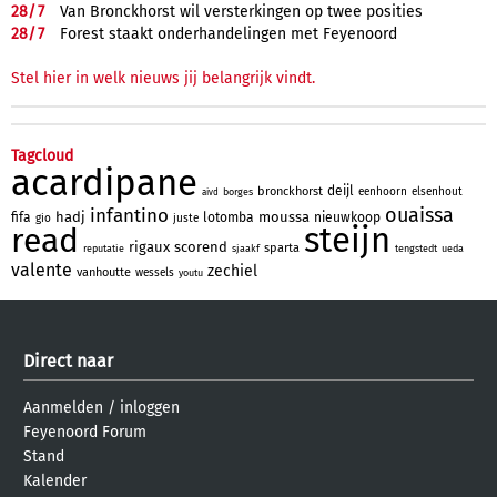
28/
7
Van Bronckhorst wil versterkingen op twee posities
28/
7
Forest staakt onderhandelingen met Feyenoord
Stel hier in welk nieuws jij belangrijk vindt.
Tagcloud
acardipane
deijl
bronckhorst
eenhoorn
elsenhout
borges
aivd
ouaissa
infantino
hadj
moussa
fifa
lotomba
nieuwkoop
gio
juste
steijn
read
rigaux
scorend
sparta
reputatie
sjaakf
tengstedt
ueda
valente
zechiel
vanhoutte
wessels
youtu
Direct naar
Aanmelden
/
inloggen
Feyenoord Forum
Stand
Kalender