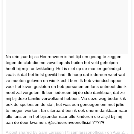
Na drie jaar bij sc Heerenveen is het tijd om gedag te zeggen
tegen de club die me zowel op als buiten het veld geholpen
heeft bij mijn ontwikkeling. Het is niet op de manier geëindigd
zoals ik dat het liefst gewild had. Ik hoop dat iedereen weet wat
ze moeten geloven en wie ik echt ben. Ik heb vriendschappen
voor het leven gesloten en heb personen en fans ontmoet die ik
nooit zal vergeten. Ik ben iedereen bij de club dankbaar, dat ze
mij bij deze familie verwelkomt hebben. Via deze weg bedank ik
ook de spelers en de staf, het was een genoegen om met jullie
te mogen werken. En uiteraard ben ik ook enorm dankbaar naar
alle fans en in het bijzonder naar alle kinderen die altijd bij mij
aan de deur kwamen. @scheerenveenofficial ????♥️
A post shared by Sam Larsson (@samlarssonofficial) on
Aug 21, 2017 at 8:14am PDT