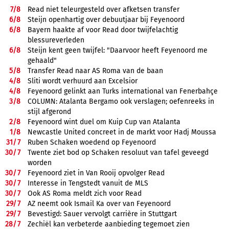
7/
8
Read niet teleurgesteld over afketsen transfer
6/
8
Steijn openhartig over debuutjaar bij Feyenoord
6/
8
Bayern haakte af voor Read door twijfelachtig
blessureverleden
6/
8
Steijn kent geen twijfel: "Daarvoor heeft Feyenoord me
gehaald"
5/
8
Transfer Read naar AS Roma van de baan
4/
8
Sliti wordt verhuurd aan Excelsior
4/
8
Feyenoord gelinkt aan Turks international van Fenerbahçe
3/
8
COLUMN: Atalanta Bergamo ook verslagen; oefenreeks in
stijl afgerond
2/
8
Feyenoord wint duel om Kuip Cup van Atalanta
1/
8
Newcastle United concreet in de markt voor Hadj Moussa
31/
7
Ruben Schaken woedend op Feyenoord
30/
7
Twente ziet bod op Schaken resoluut van tafel geveegd
worden
30/
7
Feyenoord ziet in Van Rooij opvolger Read
30/
7
Interesse in Tengstedt vanuit de MLS
30/
7
Ook AS Roma meldt zich voor Read
29/
7
AZ neemt ook Ismail Ka over van Feyenoord
29/
7
Bevestigd: Sauer vervolgt carrière in Stuttgart
28/
7
Zechiël kan verbeterde aanbieding tegemoet zien