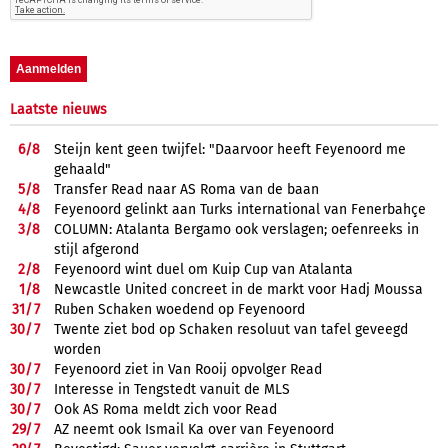
Laatste nieuws
6/
8
Steijn kent geen twijfel: "Daarvoor heeft Feyenoord me
gehaald"
5/
8
Transfer Read naar AS Roma van de baan
4/
8
Feyenoord gelinkt aan Turks international van Fenerbahçe
3/
8
COLUMN: Atalanta Bergamo ook verslagen; oefenreeks in
stijl afgerond
2/
8
Feyenoord wint duel om Kuip Cup van Atalanta
1/
8
Newcastle United concreet in de markt voor Hadj Moussa
31/
7
Ruben Schaken woedend op Feyenoord
30/
7
Twente ziet bod op Schaken resoluut van tafel geveegd
worden
30/
7
Feyenoord ziet in Van Rooij opvolger Read
30/
7
Interesse in Tengstedt vanuit de MLS
30/
7
Ook AS Roma meldt zich voor Read
29/
7
AZ neemt ook Ismail Ka over van Feyenoord