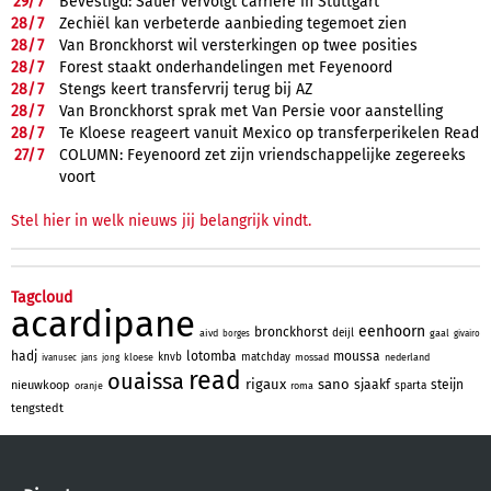
29/
7
Bevestigd: Sauer vervolgt carrière in Stuttgart
28/
7
Zechiël kan verbeterde aanbieding tegemoet zien
28/
7
Van Bronckhorst wil versterkingen op twee posities
28/
7
Forest staakt onderhandelingen met Feyenoord
28/
7
Stengs keert transfervrij terug bij AZ
28/
7
Van Bronckhorst sprak met Van Persie voor aanstelling
28/
7
Te Kloese reageert vanuit Mexico op transferperikelen Read
27/
7
COLUMN: Feyenoord zet zijn vriendschappelijke zegereeks
voort
Stel hier in welk nieuws jij belangrijk vindt.
Tagcloud
acardipane
eenhoorn
bronckhorst
deijl
aivd
gaal
borges
givairo
hadj
lotomba
moussa
knvb
matchday
kloese
mossad
nederland
ivanusec
jans
jong
read
ouaissa
rigaux
sano
sjaakf
steijn
nieuwkoop
sparta
oranje
roma
tengstedt