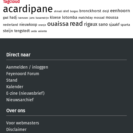
Tagcloud
acardipane
eenhoorn
bronckhorst
deijl
aivd
borges
ahmadi
lotomba
hadj
kloese
moussa
matchday
gaal
mossad
ivanusec
jans
kasanwirjo
read
ouaissa
rigaux
sano
sjaakf
nieuwkoop
nederland
sparta
oranje
steijn
tengstedt
ueda
valente
Direct naar
Aanmelden
/
inloggen
Feyenoord Forum
Stand
Kalender
E-zine (nieuwsbrief)
Nieuwsarchief
Over ons
Voor webmasters
Disclaimer