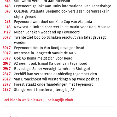
4/
8
Sliti wordt verhuurd aan Excelsior
4/
8
Feyenoord gelinkt aan Turks international van Fenerbahçe
3/
8
COLUMN: Atalanta Bergamo ook verslagen; oefenreeks in
stijl afgerond
2/
8
Feyenoord wint duel om Kuip Cup van Atalanta
1/
8
Newcastle United concreet in de markt voor Hadj Moussa
31/
7
Ruben Schaken woedend op Feyenoord
30/
7
Twente ziet bod op Schaken resoluut van tafel geveegd
worden
30/
7
Feyenoord ziet in Van Rooij opvolger Read
30/
7
Interesse in Tengstedt vanuit de MLS
30/
7
Ook AS Roma meldt zich voor Read
29/
7
AZ neemt ook Ismail Ka over van Feyenoord
29/
7
Bevestigd: Sauer vervolgt carrière in Stuttgart
28/
7
Zechiël kan verbeterde aanbieding tegemoet zien
28/
7
Van Bronckhorst wil versterkingen op twee posities
28/
7
Forest staakt onderhandelingen met Feyenoord
28/
7
Stengs keert transfervrij terug bij AZ
Stel hier in welk nieuws jij belangrijk vindt.