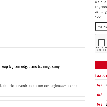
Meld je
Feyenoo
achterg
voor.
m
kuip
legioen
ridgeciano
trainingskamp
Laatst
6/
8
ik de links bovenin beeld om een loginnaam aan te
6/
8
6/
8