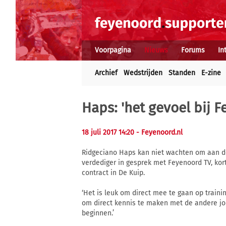
Voorpagina
Nieuws
Forums
In
Archief
Wedstrijden
Standen
E-zine
Haps: 'het gevoel bij 
18 juli 2017 14:20
- Feyenoord.nl
Ridgeciano Haps kan niet wachten om aan de 
verdediger in gesprek met Feyenoord TV, kor
contract in De Kuip.
‘Het is leuk om direct mee te gaan op traini
om direct kennis te maken met de andere jo
beginnen.’