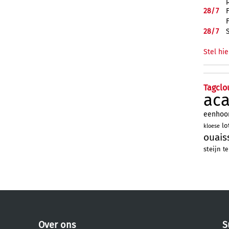
28/
7
28/
7
Stel hie
Tagclo
ac
eenhoo
l
kloese
ouais
steijn
te
Over ons
S