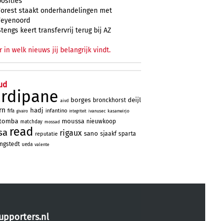
posities
Forest staakt onderhandelingen met
Feyenoord
Stengs keert transfervrij terug bij AZ
r in welk nieuws jij belangrijk vindt.
ud
ardipane
borges
deijl
bronckhorst
aivd
rn
hadj
infantino
fifa
ivanusec
kasanwirjo
givairo
integriteit
otomba
moussa
nieuwkoop
matchday
mossad
read
sa
rigaux
sano
sjaakf
sparta
reputatie
ngstedt
ueda
valente
upporters.nl