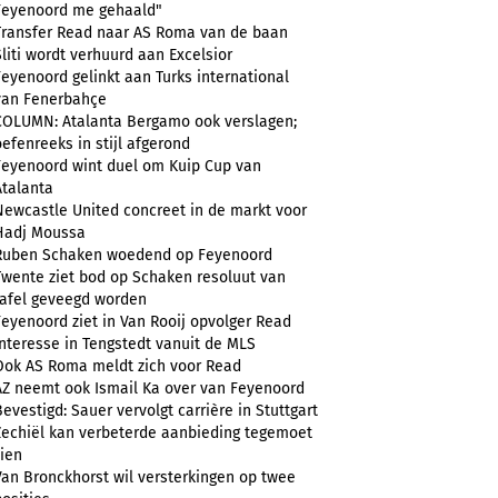
Feyenoord me gehaald"
Transfer Read naar AS Roma van de baan
Sliti wordt verhuurd aan Excelsior
Feyenoord gelinkt aan Turks international
van Fenerbahçe
COLUMN: Atalanta Bergamo ook verslagen;
oefenreeks in stijl afgerond
Feyenoord wint duel om Kuip Cup van
Atalanta
Newcastle United concreet in de markt voor
Hadj Moussa
Ruben Schaken woedend op Feyenoord
Twente ziet bod op Schaken resoluut van
tafel geveegd worden
Feyenoord ziet in Van Rooij opvolger Read
Interesse in Tengstedt vanuit de MLS
Ook AS Roma meldt zich voor Read
AZ neemt ook Ismail Ka over van Feyenoord
Bevestigd: Sauer vervolgt carrière in Stuttgart
Zechiël kan verbeterde aanbieding tegemoet
zien
Van Bronckhorst wil versterkingen op twee