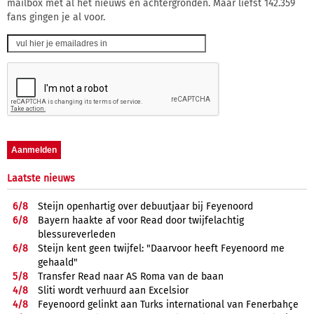
mailbox met al het nieuws en achtergronden. Maar liefst 142.359
fans gingen je al voor.
Laatste nieuws
6/
8
Steijn openhartig over debuutjaar bij Feyenoord
6/
8
Bayern haakte af voor Read door twijfelachtig
blessureverleden
6/
8
Steijn kent geen twijfel: "Daarvoor heeft Feyenoord me
gehaald"
5/
8
Transfer Read naar AS Roma van de baan
4/
8
Sliti wordt verhuurd aan Excelsior
4/
8
Feyenoord gelinkt aan Turks international van Fenerbahçe