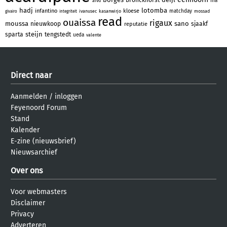
fifa
aivd
hadj
lotomba
infantino
kloese
matchday
ivanusec
kasanwirjo
mossad
givairo
integriteit
read
ouaissa
rigaux
moussa
sano
nieuwkoop
sjaakf
reputatie
steijn
sparta
tengstedt
ueda
valente
Direct naar
Aanmelden
/
inloggen
Feyenoord Forum
Stand
Kalender
E-zine (nieuwsbrief)
Nieuwsarchief
Over ons
Voor webmasters
Disclaimer
Privacy
Adverteren