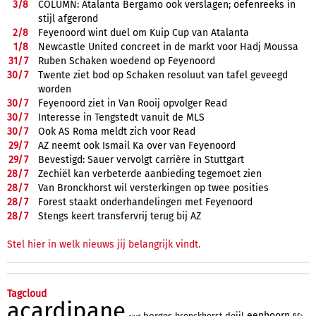
3/
8
COLUMN: Atalanta Bergamo ook verslagen; oefenreeks in
stijl afgerond
2/
8
Feyenoord wint duel om Kuip Cup van Atalanta
1/
8
Newcastle United concreet in de markt voor Hadj Moussa
31/
7
Ruben Schaken woedend op Feyenoord
30/
7
Twente ziet bod op Schaken resoluut van tafel geveegd
worden
30/
7
Feyenoord ziet in Van Rooij opvolger Read
30/
7
Interesse in Tengstedt vanuit de MLS
30/
7
Ook AS Roma meldt zich voor Read
29/
7
AZ neemt ook Ismail Ka over van Feyenoord
29/
7
Bevestigd: Sauer vervolgt carrière in Stuttgart
28/
7
Zechiël kan verbeterde aanbieding tegemoet zien
28/
7
Van Bronckhorst wil versterkingen op twee posities
28/
7
Forest staakt onderhandelingen met Feyenoord
28/
7
Stengs keert transfervrij terug bij AZ
Stel hier in welk nieuws jij belangrijk vindt.
Tagcloud
acardipane
eenhoorn
borges
deijl
bronckhorst