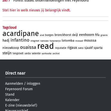
28/
7
Forest staakt onderhandelingen met Feyenoord
Stel hier in welk nieuws jij belangrijk vindt.
Tagcloud
acardipane
eenhoorn
bronckhorst
deijl
fifa
borges
aivd
givairo
infantino
hadj
moussa
lotomba
ivanusec
kasanwirjo
mossad
integriteit
read
ouaissa
rigaux
nieuwkoop
sjaakf
sparta
reputatie
sano
steijn
ueda
valente
tengstedt
vanhoutte
zechiel
Direct naar
Aanmelden
/
inloggen
Feyenoord Forum
Stand
Kalender
E-zine (nieuwsbrief)
Nieuwsarchief