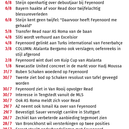
6/
8
Steijn openhartig over debuutjaar bij Feyenoord
6/
8
Bayern haakte af voor Read door twijfelachtig
blessureverleden
6/
8
Steijn kent geen twijfel: "Daarvoor heeft Feyenoord me
gehaald"
5/
8
Transfer Read naar AS Roma van de baan
4/
8
Sliti wordt verhuurd aan Excelsior
4/
8
Feyenoord gelinkt aan Turks international van Fenerbahçe
3/
8
COLUMN: Atalanta Bergamo ook verslagen; oefenreeks in
stijl afgerond
2/
8
Feyenoord wint duel om Kuip Cup van Atalanta
1/
8
Newcastle United concreet in de markt voor Hadj Moussa
31/
7
Ruben Schaken woedend op Feyenoord
30/
7
Twente ziet bod op Schaken resoluut van tafel geveegd
worden
30/
7
Feyenoord ziet in Van Rooij opvolger Read
30/
7
Interesse in Tengstedt vanuit de MLS
30/
7
Ook AS Roma meldt zich voor Read
29/
7
AZ neemt ook Ismail Ka over van Feyenoord
29/
7
Bevestigd: Sauer vervolgt carrière in Stuttgart
28/
7
Zechiël kan verbeterde aanbieding tegemoet zien
28/
7
Van Bronckhorst wil versterkingen op twee posities