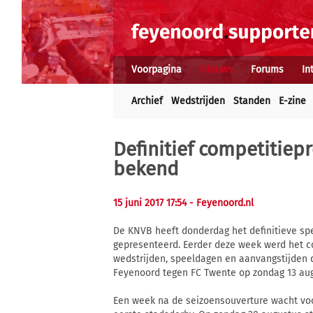
Voorpagina
Nieuws
Forums
In
Archief
Wedstrijden
Standen
E-zine
Definitief competitie
bekend
15 juni 2017 17:54
- Feyenoord.nl
De KNVB heeft donderdag het definitieve sp
gepresenteerd. Eerder deze week werd het co
wedstrijden, speeldagen en aanvangstijden d
Feyenoord tegen FC Twente op zondag 13 aug
Een week na de seizoensouverture wacht voo