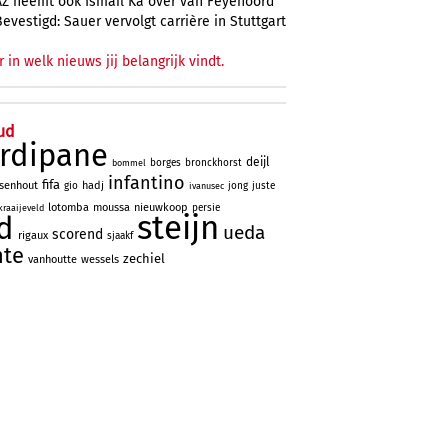
AZ neemt ook Ismail Ka over van Feyenoord
Bevestigd: Sauer vervolgt carrière in Stuttgart
r in welk nieuws jij belangrijk vindt.
ud
rdipane
deijl
borges
bronckhorst
bommel
infantino
fifa
lsenhout
hadj
gio
jong
juste
ivanusec
lotomba
moussa
nieuwkoop
persie
kraaijeveld
steijn
d
ueda
scorend
rigaux
sjaakf
nte
zechiel
vanhoutte
wessels