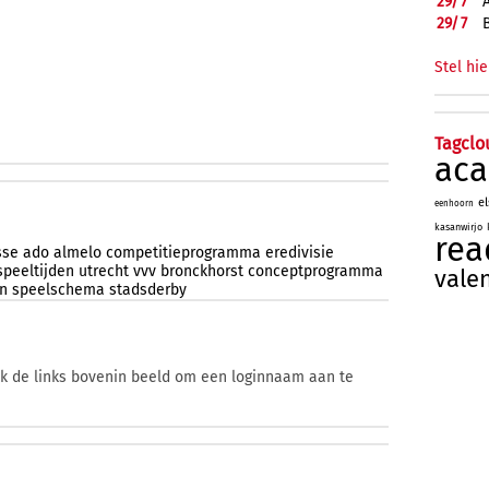
29/
7
29/
7
Stel hie
Tagclo
aca
e
eenhoorn
kasanwirjo
rea
sse
ado
almelo
competitieprogramma
eredivisie
speeltijden
utrecht
vvv
bronckhorst
conceptprogramma
vale
n
speelschema
stadsderby
ik de links bovenin beeld om een loginnaam aan te