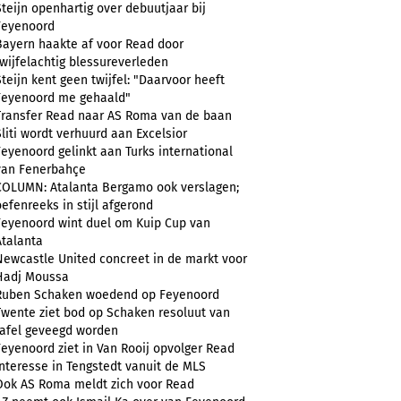
Steijn openhartig over debuutjaar bij
Feyenoord
Bayern haakte af voor Read door
twijfelachtig blessureverleden
Steijn kent geen twijfel: "Daarvoor heeft
Feyenoord me gehaald"
Transfer Read naar AS Roma van de baan
Sliti wordt verhuurd aan Excelsior
Feyenoord gelinkt aan Turks international
van Fenerbahçe
COLUMN: Atalanta Bergamo ook verslagen;
oefenreeks in stijl afgerond
Feyenoord wint duel om Kuip Cup van
Atalanta
Newcastle United concreet in de markt voor
Hadj Moussa
Ruben Schaken woedend op Feyenoord
Twente ziet bod op Schaken resoluut van
tafel geveegd worden
Feyenoord ziet in Van Rooij opvolger Read
Interesse in Tengstedt vanuit de MLS
Ook AS Roma meldt zich voor Read