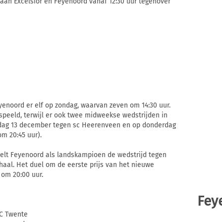
aan Excelsior en Feyenoord vanaf 12:30 uur tegenover
yenoord er elf op zondag, waarvan zeven om 14:30 uur.
peeld, terwijl er ook twee midweekse wedstrijden in
dag 13 december tegen sc Heerenveen en op donderdag
m 20:45 uur).
eelt Feyenoord als landskampioen de wedstrijd tegen
haal. Het duel om de eerste prijs van het nieuwe
 om 20:00 uur.
Fey
FC Twente