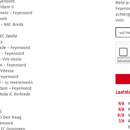
eyenoord
Meld je
illem II
Feyenoo
lmelo – Feyenoord
achterg
oord
voor.
d – NAC Breda
PEC Zwolle
ax
rade – Feyenoord
g – Feyenoord
 – VVV-Venlo
en – Feyenoord
 Vitesse
 Feyenoord
d – sc Heerenveen
erdam – Feyenoord
Laatst
Roda JC Kerkrade
9/
8
9/
8
d
8/
8
DO Den Haag
7/
8
yenoord
– FC Groningen