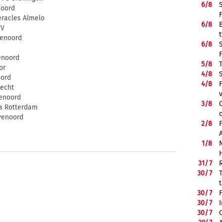
6/
8
noord
eracles Almelo
6/
8
SV
yenoord
6/
8
enoord
5/
8
or
4/
8
oord
4/
8
recht
yenoord
3/
8
ta Rotterdam
eyenoord
2/
8
1/
8
31/
7
30/
7
30/
7
30/
7
30/
7