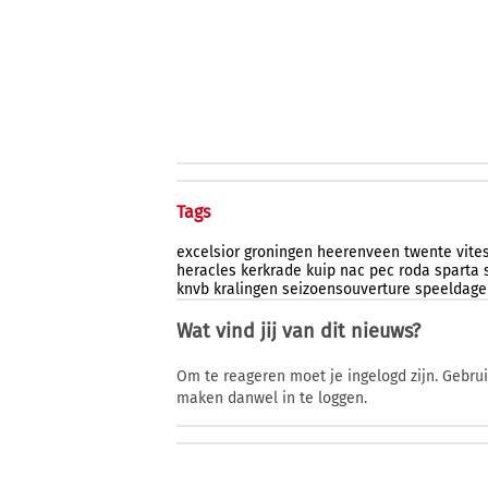
Tags
excelsior
groningen
heerenveen
twente
vite
heracles
kerkrade
kuip
nac
pec
roda
sparta
knvb
kralingen
seizoensouverture
speeldage
Wat vind jij van dit nieuws?
Om te reageren moet je ingelogd zijn. Gebru
maken danwel in te loggen.