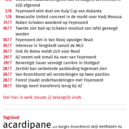
stijl afgerond
2/
8
Feyenoord wint duel om Kuip Cup van Atalanta
1/
8
Newcastle United concreet in de markt voor Hadj Moussa
31/
7
Ruben Schaken woedend op Feyenoord
30/
7
Twente ziet bod op Schaken resoluut van tafel geveegd
worden
30/
7
Feyenoord ziet in Van Rooij opvolger Read
30/
7
Interesse in Tengstedt vanuit de MLS
30/
7
Ook AS Roma meldt zich voor Read
29/
7
AZ neemt ook Ismail Ka over van Feyenoord
29/
7
Bevestigd: Sauer vervolgt carrière in Stuttgart
28/
7
Zechiël kan verbeterde aanbieding tegemoet zien
28/
7
Van Bronckhorst wil versterkingen op twee posities
28/
7
Forest staakt onderhandelingen met Feyenoord
28/
7
Stengs keert transfervrij terug bij AZ
Stel hier in welk nieuws jij belangrijk vindt.
Tagcloud
acardipane
eenhoorn
borges
bronckhorst
deijl
fifa
aivd