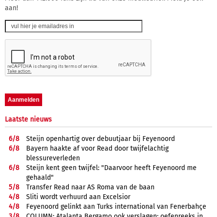
aan!
Laatste nieuws
6/
8
Steijn openhartig over debuutjaar bij Feyenoord
6/
8
Bayern haakte af voor Read door twijfelachtig
blessureverleden
6/
8
Steijn kent geen twijfel: "Daarvoor heeft Feyenoord me
gehaald"
5/
8
Transfer Read naar AS Roma van de baan
4/
8
Sliti wordt verhuurd aan Excelsior
4/
8
Feyenoord gelinkt aan Turks international van Fenerbahçe
3/
8
COLUMN: Atalanta Bergamo ook verslagen; oefenreeks in