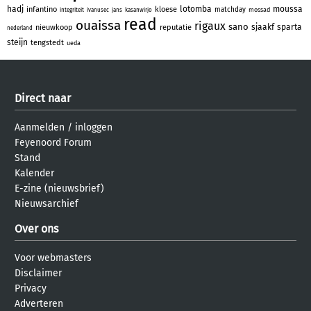
hadj
lotomba
moussa
infantino
kloese
matchday
mossad
integriteit
ivanusec
jans
kasanwirjo
read
ouaissa
rigaux
sano
sjaakf
sparta
nieuwkoop
reputatie
nederland
steijn
tengstedt
ueda
Direct naar
Aanmelden
/
inloggen
Feyenoord Forum
Stand
Kalender
E-zine (nieuwsbrief)
Nieuwsarchief
Over ons
Voor webmasters
Disclaimer
Privacy
Adverteren