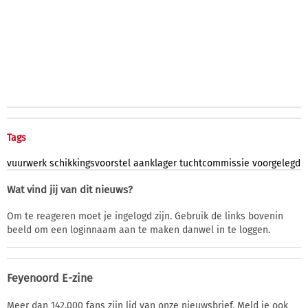
Tags
vuurwerk
schikkingsvoorstel
aanklager
tuchtcommissie
voorgelegd
Wat vind jij van dit nieuws?
Om te reageren moet je ingelogd zijn. Gebruik de links bovenin
beeld om een loginnaam aan te maken danwel in te loggen.
Feyenoord E-zine
Meer dan 142.000 fans zijn lid van onze nieuwsbrief. Meld je ook