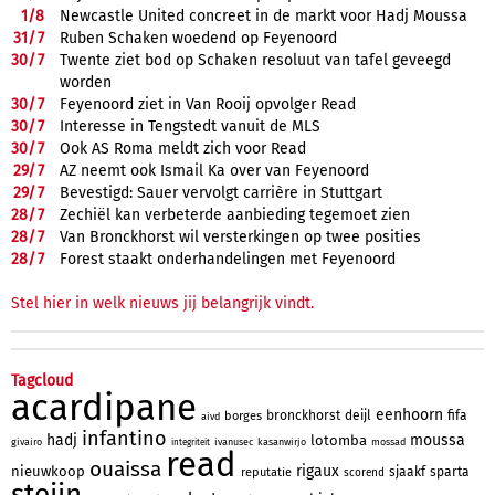
1/
8
Newcastle United concreet in de markt voor Hadj Moussa
31/
7
Ruben Schaken woedend op Feyenoord
30/
7
Twente ziet bod op Schaken resoluut van tafel geveegd
worden
30/
7
Feyenoord ziet in Van Rooij opvolger Read
30/
7
Interesse in Tengstedt vanuit de MLS
30/
7
Ook AS Roma meldt zich voor Read
29/
7
AZ neemt ook Ismail Ka over van Feyenoord
29/
7
Bevestigd: Sauer vervolgt carrière in Stuttgart
28/
7
Zechiël kan verbeterde aanbieding tegemoet zien
28/
7
Van Bronckhorst wil versterkingen op twee posities
28/
7
Forest staakt onderhandelingen met Feyenoord
Stel hier in welk nieuws jij belangrijk vindt.
Tagcloud
acardipane
eenhoorn
bronckhorst
deijl
fifa
borges
aivd
infantino
hadj
moussa
lotomba
givairo
ivanusec
kasanwirjo
mossad
integriteit
read
ouaissa
rigaux
nieuwkoop
sjaakf
sparta
reputatie
scorend
steijn