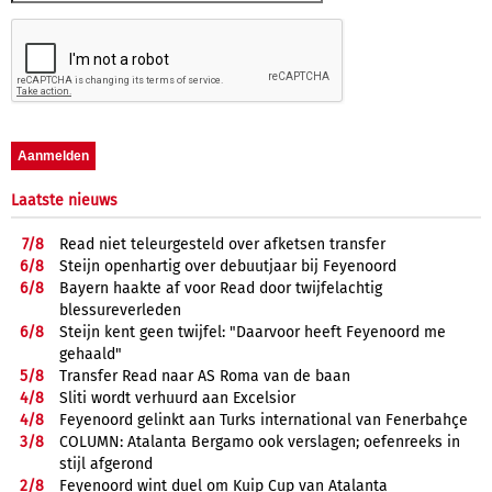
Laatste nieuws
7/
8
Read niet teleurgesteld over afketsen transfer
6/
8
Steijn openhartig over debuutjaar bij Feyenoord
6/
8
Bayern haakte af voor Read door twijfelachtig
blessureverleden
6/
8
Steijn kent geen twijfel: "Daarvoor heeft Feyenoord me
gehaald"
5/
8
Transfer Read naar AS Roma van de baan
4/
8
Sliti wordt verhuurd aan Excelsior
4/
8
Feyenoord gelinkt aan Turks international van Fenerbahçe
3/
8
COLUMN: Atalanta Bergamo ook verslagen; oefenreeks in
stijl afgerond
2/
8
Feyenoord wint duel om Kuip Cup van Atalanta