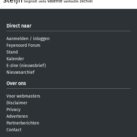
valente
zechiel
ueda
vanhoutte
tengstedt
Direct naar
Aanmelden
/
inloggen
Feyenoord Forum
Stand
Kalender
E-zine (nieuwsbrief)
Nieuwsarchief
Over ons
Voor webmasters
Disclaimer
Privacy
Adverteren
Partnerberichten
Contact