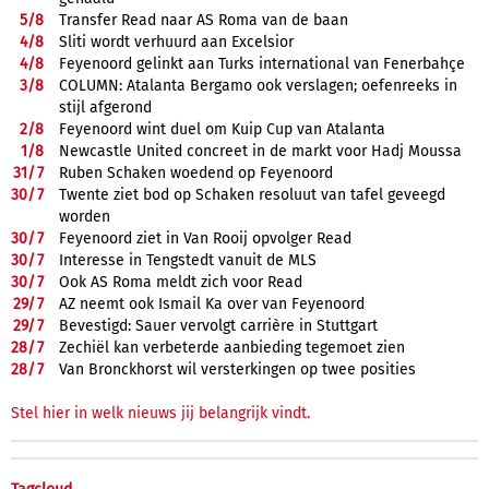
5/
8
Transfer Read naar AS Roma van de baan
4/
8
Sliti wordt verhuurd aan Excelsior
4/
8
Feyenoord gelinkt aan Turks international van Fenerbahçe
3/
8
COLUMN: Atalanta Bergamo ook verslagen; oefenreeks in
stijl afgerond
2/
8
Feyenoord wint duel om Kuip Cup van Atalanta
1/
8
Newcastle United concreet in de markt voor Hadj Moussa
31/
7
Ruben Schaken woedend op Feyenoord
30/
7
Twente ziet bod op Schaken resoluut van tafel geveegd
worden
30/
7
Feyenoord ziet in Van Rooij opvolger Read
30/
7
Interesse in Tengstedt vanuit de MLS
30/
7
Ook AS Roma meldt zich voor Read
29/
7
AZ neemt ook Ismail Ka over van Feyenoord
29/
7
Bevestigd: Sauer vervolgt carrière in Stuttgart
28/
7
Zechiël kan verbeterde aanbieding tegemoet zien
28/
7
Van Bronckhorst wil versterkingen op twee posities
Stel hier in welk nieuws jij belangrijk vindt.