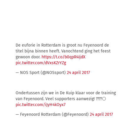
De euforie in Rotterdam is groot nu Feyenoord de
titel bijna binnen heeft. Vanochtend ging het feest
gewoon door.
https://t.co/b0qpR4IjdX
pic.twitter.com/dVxsKZrYZg
— NOS Sport (@NOSsport)
24 april 2017
Ondertussen zijn we in De Kuip klaar voor de training
van Feyenoord. Veel supporters aanwezig! ????⚪️
pic.twitter.com/iJyH4kOyx7
— Feyenoord Rotterdam (@Feyenoord)
24 april 2017