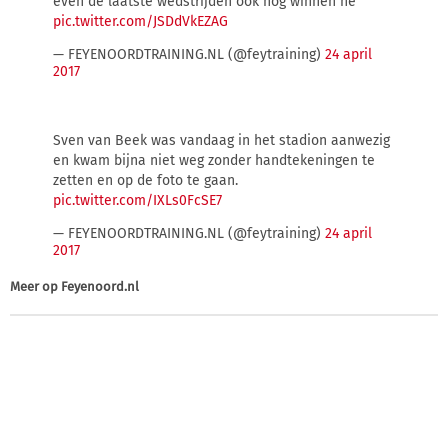
even de laatste wedstrijden ook nog winnen he
pic.twitter.com/JSDdVkEZAG
— FEYENOORDTRAINING.NL (@feytraining)
24 april
2017
Sven van Beek was vandaag in het stadion aanwezig
en kwam bijna niet weg zonder handtekeningen te
zetten en op de foto te gaan.
pic.twitter.com/IXLs0FcSE7
— FEYENOORDTRAINING.NL (@feytraining)
24 april
2017
Meer op
Feyenoord.nl