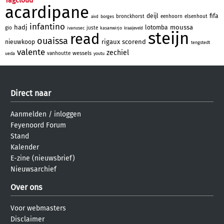
Tagcloud
acardipane
deijl
fifa
bronckhorst
eenhoorn
elsenhout
borges
aivd
infantino
hadj
moussa
lotomba
gio
juste
ivanusec
kasanwirjo
kraaijeveld
steijn
read
ouaissa
rigaux
scorend
nieuwkoop
tengstedt
valente
zechiel
wessels
vanhoutte
ueda
youtu
Direct naar
Aanmelden
/
inloggen
Feyenoord Forum
Stand
Kalender
E-zine (nieuwsbrief)
Nieuwsarchief
Over ons
Voor webmasters
Disclaimer