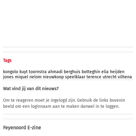
Tags
kongolo
kuyt
toornstra
ahmadi
berghuis
botteghin
elia
heijden
jones
miquel
nelom
nieuwkoop
speelklaar
terence
utrecht
vilhena
Wat vind jij van dit nieuws?
Om te reageren moet je ingelogd zijn. Gebruik de links bovenin
beeld om een loginnaam aan te maken danwel in te loggen.
Feyenoord E-zine