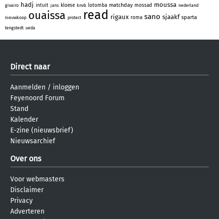
hadj
moussa
matchday
intuit
kloese
lotomba
mossad
givairo
jans
knvb
nederland
read
ouaissa
sano
rigaux
sjaakf
sparta
roma
nieuwkoop
protect
tengstedt
ueda
Direct naar
Aanmelden
/
inloggen
Feyenoord Forum
Stand
Kalender
E-zine (nieuwsbrief)
Nieuwsarchief
Over ons
Voor webmasters
Disclaimer
Privacy
Adverteren