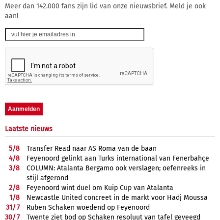
Meer dan 142.000 fans zijn lid van onze nieuwsbrief. Meld je ook
aan!
Laatste nieuws
5/
8
Transfer Read naar AS Roma van de baan
4/
8
Feyenoord gelinkt aan Turks international van Fenerbahçe
3/
8
COLUMN: Atalanta Bergamo ook verslagen; oefenreeks in
stijl afgerond
2/
8
Feyenoord wint duel om Kuip Cup van Atalanta
1/
8
Newcastle United concreet in de markt voor Hadj Moussa
31/
7
Ruben Schaken woedend op Feyenoord
30/
7
Twente ziet bod op Schaken resoluut van tafel geveegd