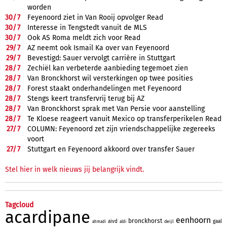
worden
30/
7
Feyenoord ziet in Van Rooij opvolger Read
30/
7
Interesse in Tengstedt vanuit de MLS
30/
7
Ook AS Roma meldt zich voor Read
29/
7
AZ neemt ook Ismail Ka over van Feyenoord
29/
7
Bevestigd: Sauer vervolgt carrière in Stuttgart
28/
7
Zechiël kan verbeterde aanbieding tegemoet zien
28/
7
Van Bronckhorst wil versterkingen op twee posities
28/
7
Forest staakt onderhandelingen met Feyenoord
28/
7
Stengs keert transfervrij terug bij AZ
28/
7
Van Bronckhorst sprak met Van Persie voor aanstelling
28/
7
Te Kloese reageert vanuit Mexico op transferperikelen Read
27/
7
COLUMN: Feyenoord zet zijn vriendschappelijke zegereeks
voort
27/
7
Stuttgart en Feyenoord akkoord over transfer Sauer
Stel hier in welk nieuws jij belangrijk vindt.
Tagcloud
acardipane
eenhoorn
bronckhorst
aivd
gaal
deijl
ahmadi
aldi