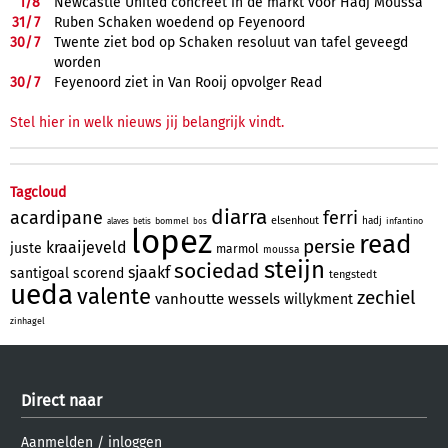
1/
8
Newcastle United concreet in de markt voor Hadj Moussa
31/
7
Ruben Schaken woedend op Feyenoord
30/
7
Twente ziet bod op Schaken resoluut van tafel geveegd
worden
30/
7
Feyenoord ziet in Van Rooij opvolger Read
Stel hier in welk nieuws jij belangrijk vindt.
Tagcloud
diarra
acardipane
ferri
elsenhout
hadj
bommel
infantino
alaves
betis
bos
lopez
read
persie
kraaijeveld
juste
marmol
moussa
steijn
sociedad
sjaakf
santigoal
scorend
tengstedt
ueda
valente
zechiel
vanhoutte
wessels
willykment
zinhagel
Direct naar
Aanmelden
/
inloggen