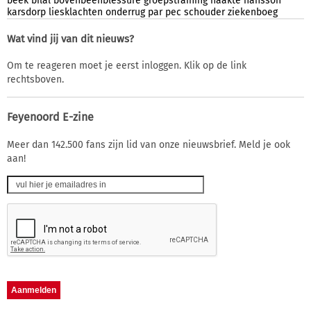
beek
bilal
bovenbeenblessure
groepstraining
haakte
hansson
karsdorp
liesklachten
onderrug
par
pec
schouder
ziekenboeg
Wat vind jij van dit nieuws?
Om te reageren moet je eerst inloggen. Klik op de link
rechtsboven.
Feyenoord E-zine
Meer dan 142.500 fans zijn lid van onze nieuwsbrief. Meld je ook
aan!