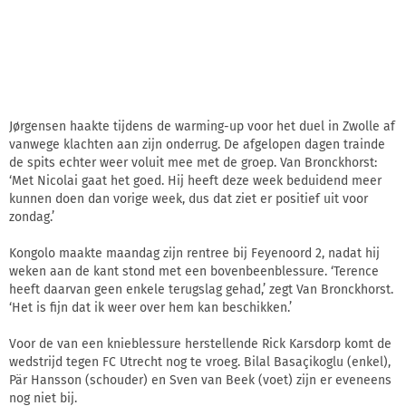
Jørgensen haakte tijdens de warming-up voor het duel in Zwolle af
vanwege klachten aan zijn onderrug. De afgelopen dagen trainde
de spits echter weer voluit mee met de groep. Van Bronckhorst:
‘Met Nicolai gaat het goed. Hij heeft deze week beduidend meer
kunnen doen dan vorige week, dus dat ziet er positief uit voor
zondag.’
Kongolo maakte maandag zijn rentree bij Feyenoord 2, nadat hij
weken aan de kant stond met een bovenbeenblessure. ‘Terence
heeft daarvan geen enkele terugslag gehad,’ zegt Van Bronckhorst.
‘Het is fijn dat ik weer over hem kan beschikken.’
Voor de van een knieblessure herstellende Rick Karsdorp komt de
wedstrijd tegen FC Utrecht nog te vroeg. Bilal Basaçikoglu (enkel),
Pär Hansson (schouder) en Sven van Beek (voet) zijn er eveneens
nog niet bij.