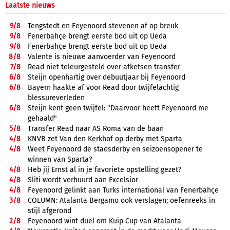
Laatste nieuws
9/
8
Tengstedt en Feyenoord stevenen af op breuk
9/
8
Fenerbahçe brengt eerste bod uit op Ueda
9/
8
Fenerbahçe brengt eerste bod uit op Ueda
8/
8
Valente is nieuwe aanvoerder van Feyenoord
7/
8
Read niet teleurgesteld over afketsen transfer
6/
8
Steijn openhartig over debuutjaar bij Feyenoord
6/
8
Bayern haakte af voor Read door twijfelachtig
blessureverleden
6/
8
Steijn kent geen twijfel: "Daarvoor heeft Feyenoord me
gehaald"
5/
8
Transfer Read naar AS Roma van de baan
4/
8
KNVB zet Van den Kerkhof op derby met Sparta
4/
8
Weet Feyenoord de stadsderby en seizoensopener te
winnen van Sparta?
4/
8
Heb jij Ernst al in je favoriete opstelling gezet?
4/
8
Sliti wordt verhuurd aan Excelsior
4/
8
Feyenoord gelinkt aan Turks international van Fenerbahçe
3/
8
COLUMN: Atalanta Bergamo ook verslagen; oefenreeks in
stijl afgerond
2/
8
Feyenoord wint duel om Kuip Cup van Atalanta