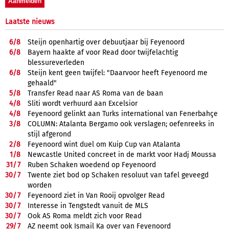
Laatste nieuws
6/
8
Steijn openhartig over debuutjaar bij Feyenoord
6/
8
Bayern haakte af voor Read door twijfelachtig
blessureverleden
6/
8
Steijn kent geen twijfel: "Daarvoor heeft Feyenoord me
gehaald"
5/
8
Transfer Read naar AS Roma van de baan
4/
8
Sliti wordt verhuurd aan Excelsior
4/
8
Feyenoord gelinkt aan Turks international van Fenerbahçe
3/
8
COLUMN: Atalanta Bergamo ook verslagen; oefenreeks in
stijl afgerond
2/
8
Feyenoord wint duel om Kuip Cup van Atalanta
1/
8
Newcastle United concreet in de markt voor Hadj Moussa
31/
7
Ruben Schaken woedend op Feyenoord
30/
7
Twente ziet bod op Schaken resoluut van tafel geveegd
worden
30/
7
Feyenoord ziet in Van Rooij opvolger Read
30/
7
Interesse in Tengstedt vanuit de MLS
30/
7
Ook AS Roma meldt zich voor Read
29/
7
AZ neemt ook Ismail Ka over van Feyenoord