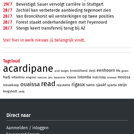
29/
7
Bevestigd: Sauer vervolgt carrière in Stuttgart
28/
7
Zechiël kan verbeterde aanbieding tegemoet zien
28/
7
Van Bronckhorst wil versterkingen op twee posities
28/
7
Forest staakt onderhandelingen met Feyenoord
28/
7
Stengs keert transfervrij terug bij AZ
Stel hier in welk nieuws jij belangrijk vindt.
Tagcloud
acardipane
eenhoorn
bronckhorst
deijl
fifa
aivd
borges
givairo
hadj
lotomba
moussa
infantino
kloese
matchday
mossad
integriteit
ivanusec
jans
kasanwirjo
read
ouaissa
rigaux
sano
sjaakf
steijn
nieuwkoop
reputatie
sparta
tengstedt
ueda
Direct naar
Aanmelden
/
inloggen