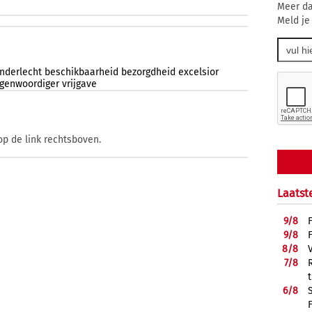
Meer da
Meld je
nderlecht
beschikbaarheid
bezorgdheid
excelsior
egenwoordiger
vrijgave
op de link rechtsboven.
Laatst
9/
8
9/
8
8/
8
7/
8
6/
8