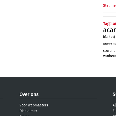
Stel hie
Tagclo
aca
fifa
hadj
ma
lotomba
scorend
vanhou
Over ons
S
Voor webmasters
Aj
Disclaimer
F