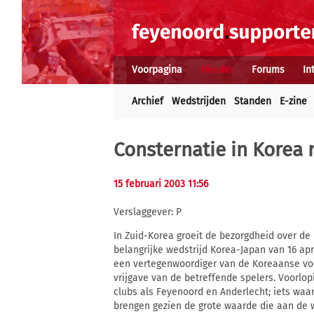
Voorpagina
Nieuws
Forums
In
Archief
Wedstrijden
Standen
E-zine
Consternatie in Korea 
15 februari 2003 11:56
Verslaggever: P
In Zuid-Korea groeit de bezorgdheid over de
belangrijke wedstrijd Korea-Japan van 16 ap
een vertegenwoordiger van de Koreaanse vo
vrijgave van de betreffende spelers. Voorlop
clubs als Feyenoord en Anderlecht; iets wa
brengen gezien de grote waarde die aan de 