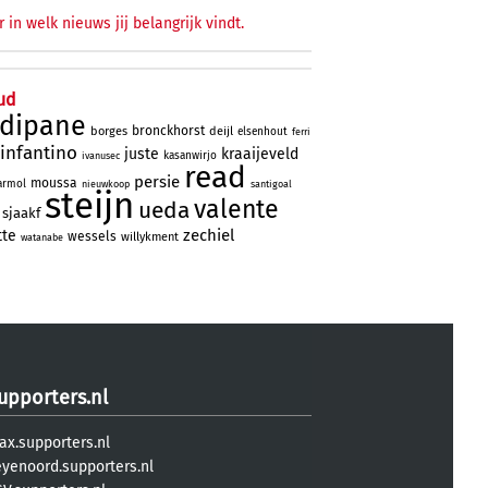
r in welk nieuws jij belangrijk vindt.
ud
rdipane
bronckhorst
borges
deijl
elsenhout
ferri
infantino
juste
kraaijeveld
kasanwirjo
ivanusec
read
persie
moussa
rmol
nieuwkoop
santigoal
steijn
valente
ueda
sjaakf
zechiel
tte
wessels
willykment
watanabe
upporters.nl
ax.supporters.nl
eyenoord.supporters.nl