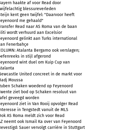
Bayern haakte af voor Read door
twijfelachtig blessureverleden
Steijn kent geen twijfel: "Daarvoor heeft
Feyenoord me gehaald"
Transfer Read naar AS Roma van de baan
Sliti wordt verhuurd aan Excelsior
Feyenoord gelinkt aan Turks international
van Fenerbahçe
COLUMN: Atalanta Bergamo ook verslagen;
oefenreeks in stijl afgerond
Feyenoord wint duel om Kuip Cup van
Atalanta
Newcastle United concreet in de markt voor
Hadj Moussa
Ruben Schaken woedend op Feyenoord
Twente ziet bod op Schaken resoluut van
tafel geveegd worden
Feyenoord ziet in Van Rooij opvolger Read
Interesse in Tengstedt vanuit de MLS
Ook AS Roma meldt zich voor Read
AZ neemt ook Ismail Ka over van Feyenoord
Bevestigd: Sauer vervolgt carrière in Stuttgart