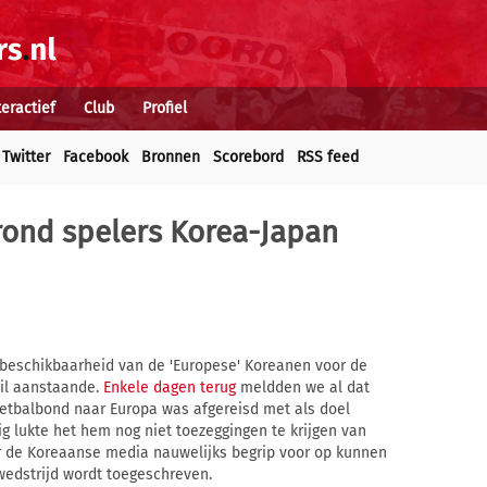
teractief
Club
Profiel
Twitter
Facebook
Bronnen
Scorebord
RSS feed
rond spelers Korea-Japan
 beschikbaarheid van de 'Europese' Koreanen voor de
ril aanstaande.
Enkele dagen terug
meldden we al dat
etbalbond naar Europa was afgereisd met als doel
ig lukte het hem nog niet toezeggingen te krijgen van
ar de Koreaanse media nauwelijks begrip voor op kunnen
wedstrijd wordt toegeschreven.