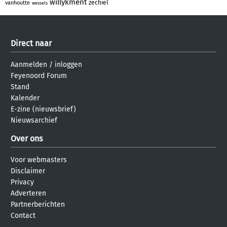
willykment
zechiel
vanhoutte
wessels
Direct naar
Aanmelden
/
inloggen
Feyenoord Forum
Stand
Kalender
E-zine (nieuwsbrief)
Nieuwsarchief
Over ons
Voor webmasters
Disclaimer
Privacy
Adverteren
Partnerberichten
Contact