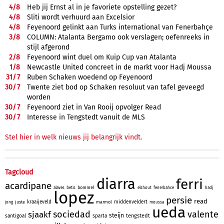
4/
8
Heb jij Ernst al in je favoriete opstelling gezet?
4/
8
Sliti wordt verhuurd aan Excelsior
4/
8
Feyenoord gelinkt aan Turks international van Fenerbahçe
3/
8
COLUMN: Atalanta Bergamo ook verslagen; oefenreeks in
stijl afgerond
2/
8
Feyenoord wint duel om Kuip Cup van Atalanta
1/
8
Newcastle United concreet in de markt voor Hadj Moussa
31/
7
Ruben Schaken woedend op Feyenoord
30/
7
Twente ziet bod op Schaken resoluut van tafel geveegd
worden
30/
7
Feyenoord ziet in Van Rooij opvolger Read
30/
7
Interesse in Tengstedt vanuit de MLS
Stel hier in welk nieuws jij belangrijk vindt.
Tagcloud
diarra
ferri
acardipane
bommel
alaves
betis
elshout
fenerbahce
hadj
lopez
persie
read
kraaijeveld
middenveldert
juste
marmol
jong
moussa
ueda
sociedad
valente
sjaakf
steijn
tengstedt
santigoal
sparta