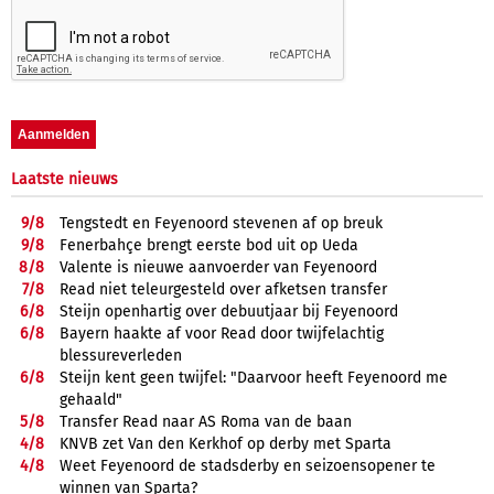
Laatste nieuws
9/
8
Tengstedt en Feyenoord stevenen af op breuk
9/
8
Fenerbahçe brengt eerste bod uit op Ueda
8/
8
Valente is nieuwe aanvoerder van Feyenoord
7/
8
Read niet teleurgesteld over afketsen transfer
6/
8
Steijn openhartig over debuutjaar bij Feyenoord
6/
8
Bayern haakte af voor Read door twijfelachtig
blessureverleden
6/
8
Steijn kent geen twijfel: "Daarvoor heeft Feyenoord me
gehaald"
5/
8
Transfer Read naar AS Roma van de baan
4/
8
KNVB zet Van den Kerkhof op derby met Sparta
4/
8
Weet Feyenoord de stadsderby en seizoensopener te
winnen van Sparta?