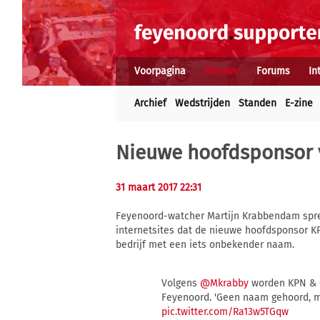
Voorpagina
Nieuws
Forums
In
Archief
Wedstrijden
Standen
E-zine
Nieuwe hoofdsponsor 
31 maart 2017 22:31
Feyenoord-watcher Martijn Krabbendam spre
internetsites dat de nieuwe hoofdsponsor K
bedrijf met een iets onbekender naam.
Volgens
@Mkrabby
worden KPN & C
Feyenoord. 'Geen naam gehoord, maa
pic.twitter.com/Ra13w5TGqw