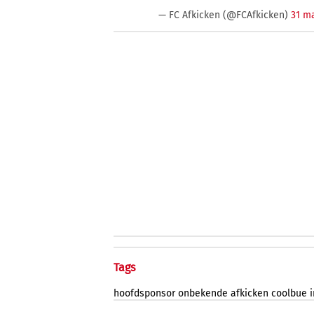
— FC Afkicken (@FCAfkicken)
31 m
Tags
hoofdsponsor
onbekende
afkicken
coolbue