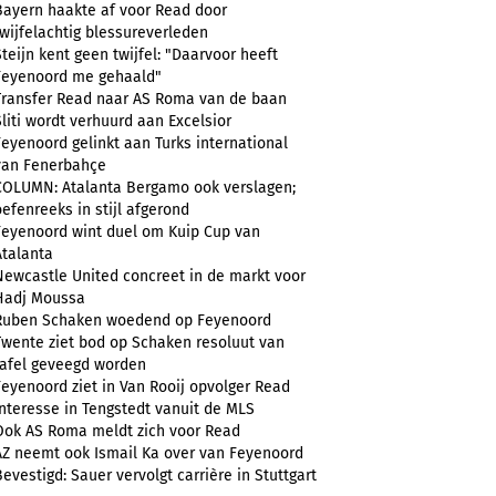
Bayern haakte af voor Read door
twijfelachtig blessureverleden
Steijn kent geen twijfel: "Daarvoor heeft
Feyenoord me gehaald"
Transfer Read naar AS Roma van de baan
Sliti wordt verhuurd aan Excelsior
Feyenoord gelinkt aan Turks international
van Fenerbahçe
COLUMN: Atalanta Bergamo ook verslagen;
oefenreeks in stijl afgerond
Feyenoord wint duel om Kuip Cup van
Atalanta
Newcastle United concreet in de markt voor
Hadj Moussa
Ruben Schaken woedend op Feyenoord
Twente ziet bod op Schaken resoluut van
tafel geveegd worden
Feyenoord ziet in Van Rooij opvolger Read
Interesse in Tengstedt vanuit de MLS
Ook AS Roma meldt zich voor Read
AZ neemt ook Ismail Ka over van Feyenoord
Bevestigd: Sauer vervolgt carrière in Stuttgart