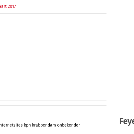
aart 2017
Fey
internetsites
kpn
krabbendam
onbekender