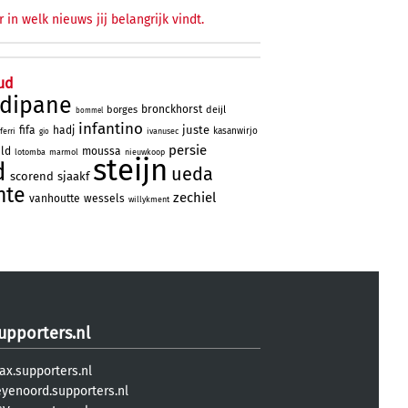
r in welk nieuws jij belangrijk vindt.
ud
rdipane
bronckhorst
borges
deijl
bommel
infantino
juste
fifa
hadj
kasanwirjo
ferri
ivanusec
gio
persie
eld
moussa
lotomba
marmol
nieuwkoop
steijn
d
ueda
scorend
sjaakf
nte
zechiel
vanhoutte
wessels
willykment
upporters.nl
ax.supporters.nl
eyenoord.supporters.nl