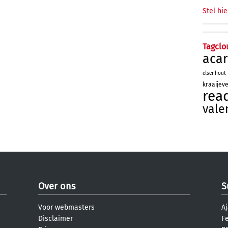
Stel hie
Tagclo
aca
elsenhout
kraaijev
rea
vale
Over ons
S
Voor webmasters
Aj
Disclaimer
F